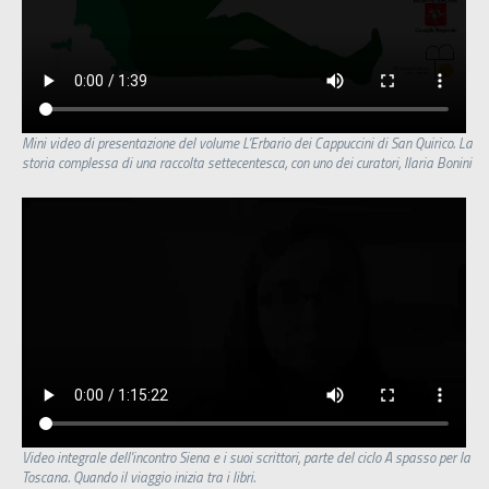
Mini video di presentazione del volume L’Erbario dei Cappuccini di San Quirico. La
storia complessa di una raccolta settecentesca, con uno dei curatori, Ilaria Bonini
Video integrale dell'incontro Siena e i suoi scrittori, parte del ciclo A spasso per la
Toscana. Quando il viaggio inizia tra i libri.