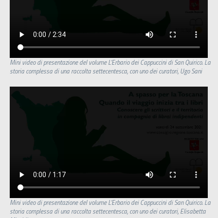
Mini video di presentazione del volume L’Erbario dei Cappuccini di San Quirico. La
storia complessa di una raccolta settecentesca, con uno dei curatori, Ugo Sani
Mini video di presentazione del volume L’Erbario dei Cappuccini di San Quirico. La
storia complessa di una raccolta settecentesca, con uno dei curatori, Elisabetta