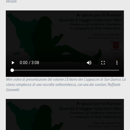
Miraldi
Mini video di presentazione del volume L’Erbario dei Cappuccini di San Quirico. La
storia complessa di una raccolta settecentesca, con uno dei curatori, Raffaele
Giannetti