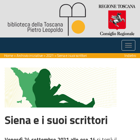
Home
»
Archivio iniziative
»
2021
» Siena e i suoi scrittori
Indietro
Siena e i suoi scrittori
Venerdì 24 settembre 2021 alle ore 14
si terrà il