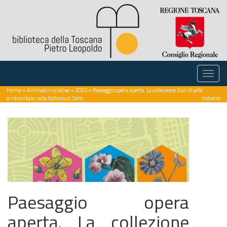
Home
»
Archivio iniziative
»
2025
» Paesaggio opera aperta. La collezione Gori di arte
ambientale nella fattoria di Celle
Indietro
Paesaggio opera
aperta. La collezione