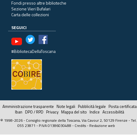
Fondi presso altre biblioteche
Sezione Vieri Bufalari
Carta delle collezioni
SEGUICI
#BibliotecaDellaToscana
Amministrazione trasparente
Note legali
Pubblicità legale
Posta certificata
Iban
DPO / RPD
Privacy
Mappa del sito
Indice
Accessibilità
© 1998-2026 - Consiglio regionale della Toscana, Via Cavour 2, 50129 Firenze - Tel.
055 23871 - P.IVA 01386030488 -
Credits
-
Redazione web