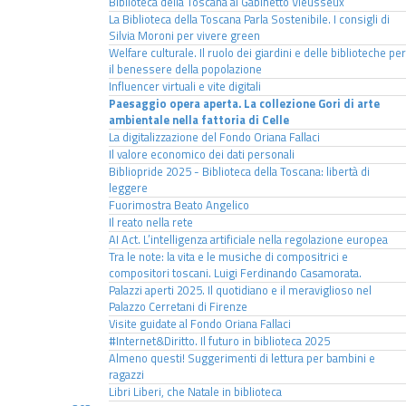
Biblioteca della Toscana al Gabinetto Vieusseux
La Biblioteca della Toscana Parla Sostenibile. I consigli di
Silvia Moroni per vivere green
Welfare culturale. Il ruolo dei giardini e delle biblioteche per
il benessere della popolazione
Influencer virtuali e vite digitali
Paesaggio opera aperta. La collezione Gori di arte
ambientale nella fattoria di Celle
La digitalizzazione del Fondo Oriana Fallaci
Il valore economico dei dati personali
Bibliopride 2025 - Biblioteca della Toscana: libertà di
leggere
Fuorimostra Beato Angelico
Il reato nella rete
AI Act. L’intelligenza artificiale nella regolazione europea
Tra le note: la vita e le musiche di compositrici e
compositori toscani. Luigi Ferdinando Casamorata.
Palazzi aperti 2025. Il quotidiano e il meraviglioso nel
Palazzo Cerretani di Firenze
Visite guidate al Fondo Oriana Fallaci
#Internet&Diritto. Il futuro in biblioteca 2025
Almeno questi! Suggerimenti di lettura per bambini e
ragazzi
Libri Liberi, che Natale in biblioteca