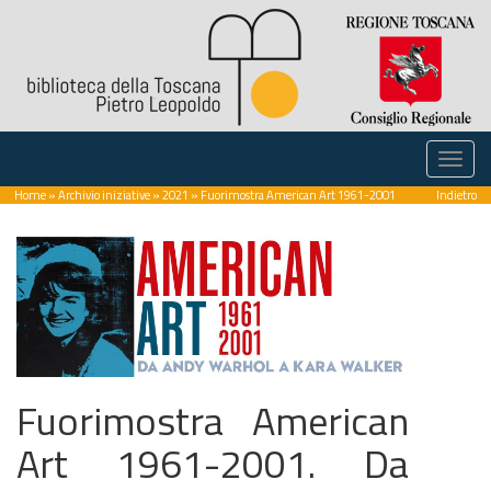
Home
»
Archivio iniziative
»
2021
» Fuorimostra American Art 1961-2001
Indietro
Fuorimostra American
Art 1961-2001. Da