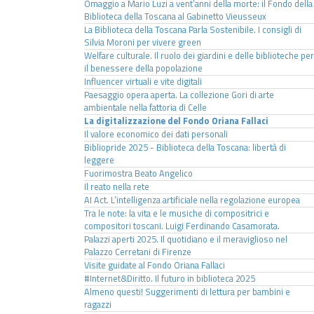
Omaggio a Mario Luzi a vent’anni della morte: il Fondo della
Biblioteca della Toscana al Gabinetto Vieusseux
La Biblioteca della Toscana Parla Sostenibile. I consigli di
Silvia Moroni per vivere green
Welfare culturale. Il ruolo dei giardini e delle biblioteche per
il benessere della popolazione
Influencer virtuali e vite digitali
Paesaggio opera aperta. La collezione Gori di arte
ambientale nella fattoria di Celle
La digitalizzazione del Fondo Oriana Fallaci
Il valore economico dei dati personali
Bibliopride 2025 - Biblioteca della Toscana: libertà di
leggere
Fuorimostra Beato Angelico
Il reato nella rete
AI Act. L’intelligenza artificiale nella regolazione europea
Tra le note: la vita e le musiche di compositrici e
compositori toscani. Luigi Ferdinando Casamorata.
Palazzi aperti 2025. Il quotidiano e il meraviglioso nel
Palazzo Cerretani di Firenze
Visite guidate al Fondo Oriana Fallaci
#Internet&Diritto. Il futuro in biblioteca 2025
Almeno questi! Suggerimenti di lettura per bambini e
ragazzi