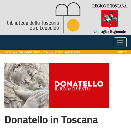
Home
»
Archivio iniziative
»
2022
» Donatello in Toscana
Indietro
Donatello in Toscana