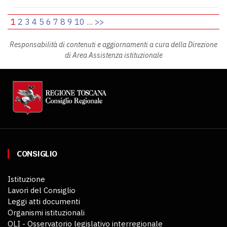
1
2
3
4
5
6
7
8
9
10
...
>>
Responsabilità di contenuti e aggiornamenti a cura della Direzione
di Area Assistenza istituzionale
CONSIGLIO
Istituzione
Lavori del Consiglio
Leggi atti documenti
Organismi istituzionali
OLI - Osservatorio legislativo interregionale