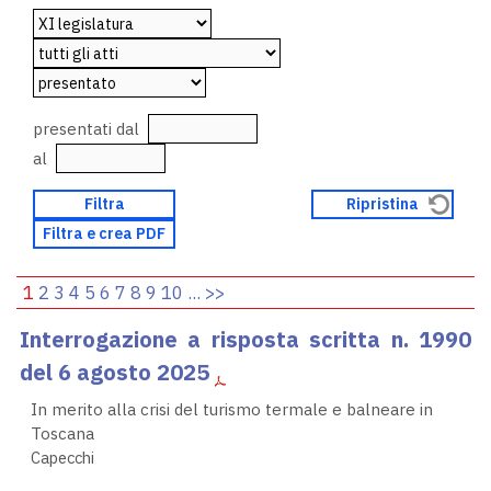
presentati dal
al
1
2
3
4
5
6
7
8
9
10
...
>>
Interrogazione a risposta scritta n. 1990
del 6 agosto 2025
In merito alla crisi del turismo termale e balneare in
Toscana
Capecchi