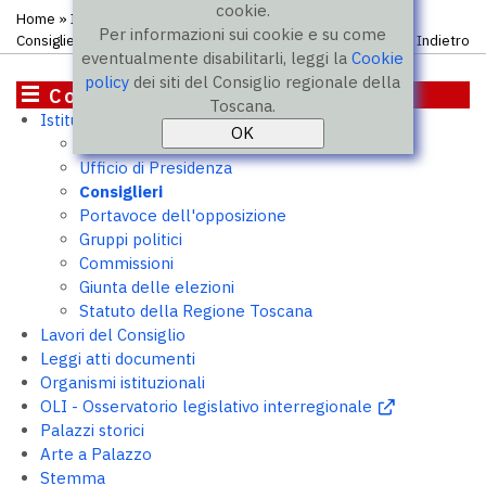
cookie.
Home
»
Istituzione
»
Consiglieri
» Elenco atti presentati dal
Per informazioni sui cookie e su come
Consigliere
Indietro
eventualmente disabilitarli, leggi la
Cookie
policy
dei siti del Consiglio regionale della
Consiglio
Toscana.
Istituzione
Presidente
Ufficio di Presidenza
Consiglieri
Portavoce dell'opposizione
Gruppi politici
Commissioni
Giunta delle elezioni
Statuto della Regione Toscana
Lavori del Consiglio
Leggi atti documenti
Organismi istituzionali
OLI - Osservatorio legislativo interregionale
Palazzi storici
Arte a Palazzo
Stemma