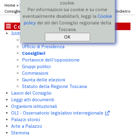
cookie.
Home
»
Istituzione
»
Consiglieri
» Elenco atti presentati dal
Per informazioni sui cookie e su come
Consigliere
Indietro
eventualmente disabilitarli, leggi la
Cookie
policy
dei siti del Consiglio regionale della
Consiglio
Toscana.
Istituzione
Presidente
Ufficio di Presidenza
Consiglieri
Portavoce dell'opposizione
Gruppi politici
Commissioni
Giunta delle elezioni
Statuto della Regione Toscana
Lavori del Consiglio
Leggi atti documenti
Organismi istituzionali
OLI - Osservatorio legislativo interregionale
Palazzi storici
Arte a Palazzo
Stemma