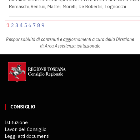
Remaschi, Venturi, Mattei, Morelli, De Robertis, Tognocchi
1
2
3
4
5
6
7
8
9
Responsabilità di contenuti e aggiornamenti a cura della Direzione
di Area Assistenza istituzionale
CONSIGLIO
Istituzione
Lavori del Consiglio
Leggi atti documenti