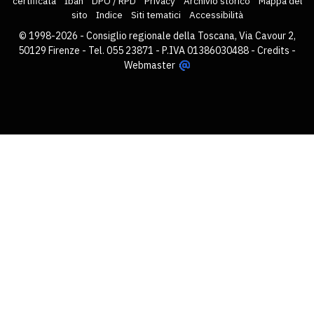
certificata
Iban
DPO / RPD
Privacy
Archivio storico
Mappa del
sito
Indice
Siti tematici
Accessibilità
© 1998-2026 - Consiglio regionale della Toscana, Via Cavour 2,
50129 Firenze - Tel. 055 23871 - P.IVA 01386030488 -
Credits
-
Webmaster