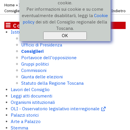
cookie.
Home
»
Istituzione
»
Consiglieri
» Elenco atti presentati dal
Per informazioni sui cookie e su come
Consigliere
Indietro
eventualmente disabilitarli, leggi la
Cookie
policy
dei siti del Consiglio regionale della
Consiglio
Toscana.
Istituzione
Presidente
Ufficio di Presidenza
Consiglieri
Portavoce dell'opposizione
Gruppi politici
Commissioni
Giunta delle elezioni
Statuto della Regione Toscana
Lavori del Consiglio
Leggi atti documenti
Organismi istituzionali
OLI - Osservatorio legislativo interregionale
Palazzi storici
Arte a Palazzo
Stemma