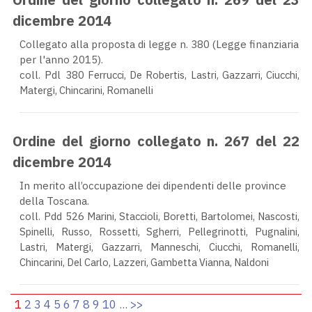
dicembre 2014
Collegato alla proposta di legge n. 380 (Legge finanziaria
per l'anno 2015).
coll. Pdl 380
Ferrucci, De Robertis, Lastri, Gazzarri, Ciucchi,
Matergi, Chincarini, Romanelli
Ordine del giorno collegato n. 267 del 22
dicembre 2014
In merito all’occupazione dei dipendenti delle province
della Toscana.
coll. Pdd 526
Marini, Staccioli, Boretti, Bartolomei, Nascosti,
Spinelli, Russo, Rossetti, Sgherri, Pellegrinotti, Pugnalini,
Lastri, Matergi, Gazzarri, Manneschi, Ciucchi, Romanelli,
Chincarini, Del Carlo, Lazzeri, Gambetta Vianna, Naldoni
1
2
3
4
5
6
7
8
9
10
...
>>