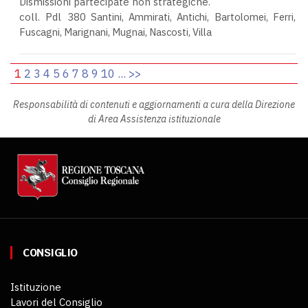
Dismissioni partecipate non strategiche.
coll. Pdl 380
Santini, Ammirati, Antichi, Bartolomei, Ferri,
Fuscagni, Marignani, Mugnai, Nascosti, Villa
1
2
3
4
5
6
7
8
9
10
...
>>
Responsabilità di contenuti e aggiornamenti a cura della Direzione
di Area Assistenza istituzionale
CONSIGLIO
Istituzione
Lavori del Consiglio