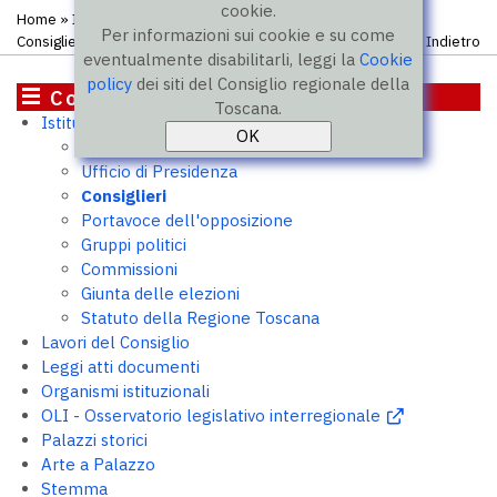
cookie.
Home
»
Istituzione
»
Consiglieri
» Elenco atti presentati dal
Per informazioni sui cookie e su come
Consigliere
Indietro
eventualmente disabilitarli, leggi la
Cookie
policy
dei siti del Consiglio regionale della
Consiglio
Toscana.
Istituzione
Presidente
Ufficio di Presidenza
Consiglieri
Portavoce dell'opposizione
Gruppi politici
Commissioni
Giunta delle elezioni
Statuto della Regione Toscana
Lavori del Consiglio
Leggi atti documenti
Organismi istituzionali
OLI - Osservatorio legislativo interregionale
Palazzi storici
Arte a Palazzo
Stemma