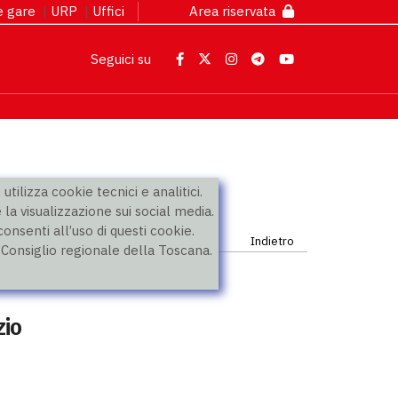
 e gare
|
URP
|
Uffici
Area riservata
Seguici su
utilizza cookie tecnici e analitici.
 la visualizzazione sui social media.
nsenti all’uso di questi cookie.
Indietro
l Consiglio regionale della Toscana.
zio