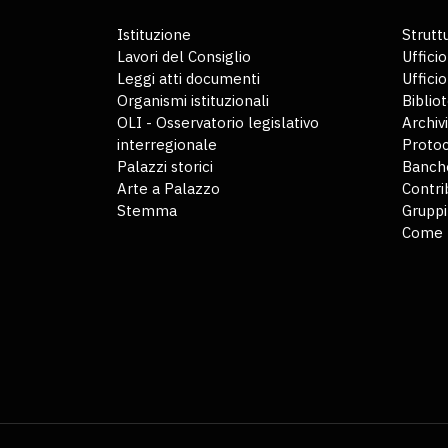
Istituzione
Struttu
Lavori del Consiglio
Ufficio
Leggi atti documenti
Uffici
Organismi istituzionali
Biblio
OLI - Osservatorio legislativo
Archiv
interregionale
Protoc
Palazzi storici
Banche
Arte a Palazzo
Contri
Stemma
Gruppi
Come 