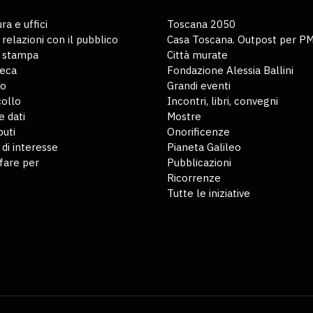
ra e uffici
Toscana 2050
 relazioni con il pubblico
Casa Toscana. Outpost per P
o stampa
Città murate
teca
Fondazione Alessia Ballini
io
Grandi eventi
ollo
Incontri, libri, convegni
 dati
Mostre
buti
Onorificenze
 di interesse
Pianeta Galileo
fare per
Pubblicazioni
Ricorrenze
Tutte le iniziative