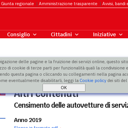
Giunta regionale
|
Amministrazione trasparente
|
Avvisi, bandi
gazione delle pagine e la fruizione dei servizi online, questo sito 
zzo di cookie di terze parti per funzionalità quali la condivisione e
ndo questa pagina o cliccando su collegamenti nella pagina acco
ome eventualmente disabilitarli, leggi la
Cookie policy
dei siti de
Altri contenuti
Censimento delle autovetture di servi
Anno 2019
Elenco in formato pdf