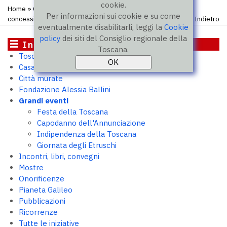
cookie.
Home
»
Grandi eventi
»
Giornata dell’Europa
» Domanda di
Per informazioni sui cookie e su come
concessione
Indietro
eventualmente disabilitarli, leggi la
Cookie
policy
dei siti del Consiglio regionale della
Iniziative
Toscana.
Toscana 2050
Casa Toscana. Outpost per PMI
Città murate
Fondazione Alessia Ballini
Grandi eventi
Festa della Toscana
Capodanno dell'Annunciazione
Indipendenza della Toscana
Giornata degli Etruschi
Incontri, libri, convegni
Mostre
Onorificenze
Pianeta Galileo
Pubblicazioni
Ricorrenze
Tutte le iniziative