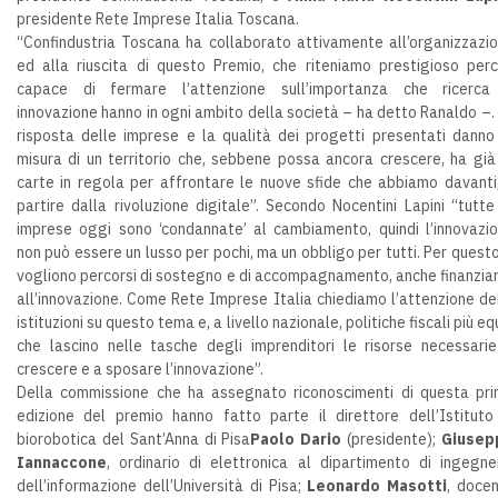
presidente Rete Imprese Italia Toscana.
“Confindustria Toscana ha collaborato attivamente all’organizzazi
ed alla riuscita di questo Premio, che riteniamo prestigioso per
capace di fermare l’attenzione sull’importanza che ricerc
innovazione hanno in ogni ambito della società – ha detto Ranaldo –.
risposta delle imprese e la qualità dei progetti presentati danno
misura di un territorio che, sebbene possa ancora crescere, ha già
carte in regola per affrontare le nuove sfide che abbiamo davanti
partire dalla rivoluzione digitale”. Secondo Nocentini Lapini “tutte
imprese oggi sono ‘condannate’ al cambiamento, quindi l’innovazi
non può essere un lusso per pochi, ma un obbligo per tutti. Per questo
vogliono percorsi di sostegno e di accompagnamento, anche finanziar
all’innovazione. Come Rete Imprese Italia chiediamo l’attenzione de
istituzioni su questo tema e, a livello nazionale, politiche fiscali più eq
che lascino nelle tasche degli imprenditori le risorse necessari
crescere e a sposare l’innovazione”.
Della commissione che ha assegnato riconoscimenti di questa pr
edizione del premio hanno fatto parte il direttore dell’Istituto
biorobotica del Sant’Anna di Pisa
Paolo Dario
(presidente);
Giusep
Iannaccone
, ordinario di elettronica al dipartimento di ingegne
dell’informazione dell’Università di Pisa;
Leonardo Masotti
, doce