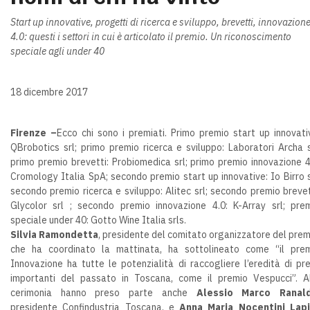
Start up innovative, progetti di ricerca e sviluppo, brevetti, innovazion
4.0: questi i settori in cui è articolato il premio. Un riconoscimento
speciale agli under 40
18 dicembre 2017
Firenze –
Ecco chi sono i premiati. Primo premio start up innovati
QBrobotics srl; primo premio ricerca e sviluppo: Laboratori Archa s
primo premio brevetti: Probiomedica srl; primo premio innovazione 4
Cromology Italia SpA; secondo premio start up innovative: Io Birro s
secondo premio ricerca e sviluppo: Alitec srl; secondo premio brevet
Glycolor srl ; secondo premio innovazione 4.0: K-Array srl; pre
speciale under 40: Gotto Wine Italia srls.
Silvia Ramondetta
, presidente del comitato organizzatore del prem
che ha coordinato la mattinata, ha sottolineato come “il pre
Innovazione ha tutte le potenzialità di raccogliere l’eredità di pr
importanti del passato in Toscana, come il premio Vespucci”. A
cerimonia hanno preso parte anche
Alessio Marco Ranal
presidente Confindustria Toscana, e
Anna Maria Nocentini Lapi