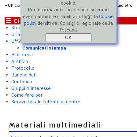
cookie.
»
Ufficio stampa
»
Comunicati
» Comunicato
Indietro
Per informazioni sui cookie e su come
eventualmente disabilitarli, leggi la
Cookie
Cittadini
policy
dei siti del Consiglio regionale della
Struttura e uffici
Toscana.
Ufficio relazioni con il pubblico
Ufficio stampa
Comunicati stampa
Biblioteca
Archivio
Protocollo
Banche dati
Contributi
Gruppi di interesse
Come fare per
Servizi digitali: l'utente al centro
Materiali multimediali