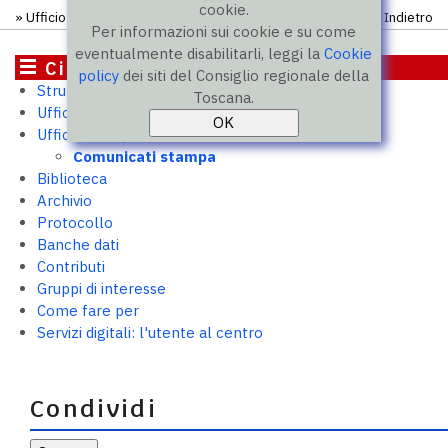
cookie.
»
Ufficio stampa
»
Comunicati
» Comunicato
Indietro
Per informazioni sui cookie e su come
eventualmente disabilitarli, leggi la
Cookie
Cittadini
policy
dei siti del Consiglio regionale della
Struttura e uffici
Toscana.
Ufficio relazioni con il pubblico
Ufficio stampa
Comunicati stampa
Biblioteca
Archivio
Protocollo
Banche dati
Contributi
Gruppi di interesse
Come fare per
Servizi digitali: l'utente al centro
Condividi