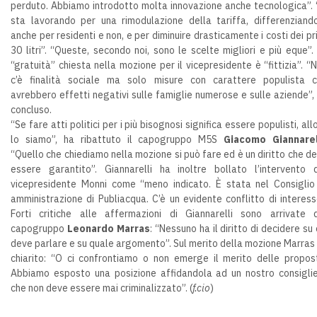
perduto. Abbiamo introdotto molta innovazione anche tecnologica”. 
sta lavorando per una rimodulazione della tariffa, differenziand
anche per residenti e non, e per diminuire drasticamente i costi dei pr
30 litri”. “Queste, secondo noi, sono le scelte migliori e più eque”.
“gratuità” chiesta nella mozione per il vicepresidente è “fittizia”. “
c’è finalità sociale ma solo misure con carattere populista 
avrebbero effetti negativi sulle famiglie numerose e sulle aziende”,
concluso.
“Se fare atti politici per i più bisognosi significa essere populisti, all
lo siamo”, ha ribattuto il capogruppo M5S
Giacomo Giannarel
“Quello che chiediamo nella mozione si può fare ed è un diritto che d
essere garantito”. Giannarelli ha inoltre bollato l’intervento 
vicepresidente Monni come “meno indicato. È stata nel Consiglio
amministrazione di Publiacqua. C’è un evidente conflitto di interess
Forti critiche alle affermazioni di Giannarelli sono arrivate 
capogruppo
Leonardo Marras
: “Nessuno ha il diritto di decidere su 
deve parlare e su quale argomento”. Sul merito della mozione Marras
chiarito: “O ci confrontiamo o non emerge il merito delle propos
Abbiamo esposto una posizione affidandola ad un nostro consigli
che non deve essere mai criminalizzato”. (
f.cio
)