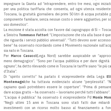
impegnare la Giunta ad “intraprendere, entro tre mesi, ogni iniziat
per una politica tariffaria che consenta, ad ogni utenza residente
Toscana, la gratuità giornaliera dei primi 50 litri di acqua potabile 
componente familiare, senza nessun costo o onere aggiuntivo, per s
uso domestico”.
La mozione è stata accolta con favore dal capogruppo di Sì – Tosc
a Sinistra
Tommaso Fattori
: “L’impostazione che sta alla base è que
che riguarda i servizi pubblici universali”. “Tutti devono aver accesso
bene” ha osservato ricordando come il Movimento nazionale sull’ac
sia nato in Toscana.
Per
Marco Casucci
(Lega Nord) sarebbe auspicabile un “approc
meno demagogico”. “Sono per l’acqua pubblica e per dare dignità
ognuno”, ha detto rilevando come in Toscana le tariffe siano “le più c
d’Italia”.
Di “spirito corretto” ha parlato il vicepresidente della Lega
El
Montemagni
che ha tuttavia evidenziato alcune “perplessità”. “
capiamo quali potrebbero essere le coperture”. “Prima di pensar
dare acqua gratis – ha osservato – lavoriamo perché tutti l’abbiano”.
“L’acqua è pubblica” ha osservato il vicepresidente Pd
Monia Mon
“Negli ultimi 15 anni in Toscana sono stati fatti due miliardi
investimenti con un ricorso molto basso al finanziamento a fo