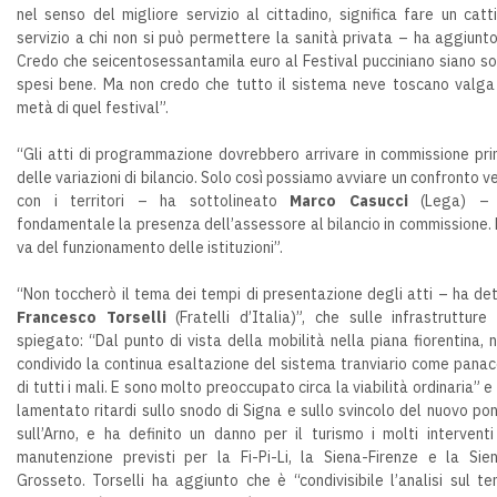
nel senso del migliore servizio al cittadino, significa fare un catt
servizio a chi non si può permettere la sanità privata – ha aggiunt
Credo che seicentosessantamila euro al Festival pucciniano siano so
spesi bene. Ma non credo che tutto il sistema neve toscano valga
metà di quel festival”.
“Gli atti di programmazione dovrebbero arrivare in commissione pr
delle variazioni di bilancio. Solo così possiamo avviare un confronto v
con i territori – ha sottolineato
Marco Casucci
(Lega) – 
fondamentale la presenza dell’assessore al bilancio in commissione.
va del funzionamento delle istituzioni”.
“Non toccherò il tema dei tempi di presentazione degli atti – ha de
Francesco Torselli
(Fratelli d’Italia)”, che sulle infrastrutture
spiegato: “Dal punto di vista della mobilità nella piana fiorentina, 
condivido la continua esaltazione del sistema tranviario come pana
di tutti i mali. E sono molto preoccupato circa la viabilità ordinaria” e
lamentato ritardi sullo snodo di Signa e sullo svincolo del nuovo po
sull’Arno, e ha definito un danno per il turismo i molti interventi
manutenzione previsti per la Fi-Pi-Li, la Siena-Firenze e la Sie
Grosseto. Torselli ha aggiunto che è “condivisibile l’analisi sul t