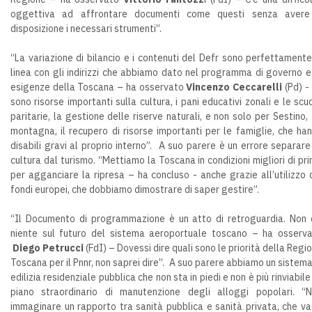
oggettiva ad affrontare documenti come questi senza avere
disposizione i necessari strumenti”.
“La variazione di bilancio e i contenuti del Defr sono perfettamente
linea con gli indirizzi che abbiamo dato nel programma di governo e
esigenze della Toscana – ha osservato
Vincenzo Ceccarelli
(Pd) -
sono risorse importanti sulla cultura, i pani educativi zonali e le scu
paritarie, la gestione delle riserve naturali, e non solo per Sestino,
montagna, il recupero di risorse importanti per le famiglie, che ha
disabili gravi al proprio interno”. A suo parere è un errore separare
cultura dal turismo. “Mettiamo la Toscana in condizioni migliori di pr
per agganciare la ripresa – ha concluso - anche grazie all’utilizzo 
fondi europei, che dobbiamo dimostrare di saper gestire”.
“Il Documento di programmazione è un atto di retroguardia. Non 
niente sul futuro del sistema aeroportuale toscano – ha osserv
Diego Petrucci
(FdI) – Dovessi dire quali sono le priorità della Regi
Toscana per il Pnnr, non saprei dire”. A suo parere abbiamo un sistema
edilizia residenziale pubblica che non sta in piedi e non è più rinviabile
piano straordinario di manutenzione degli alloggi popolari. “
immaginare un rapporto tra sanità pubblica e sanità privata, che v