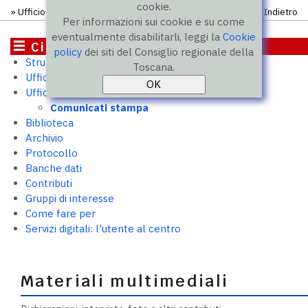
cookie.
»
Ufficio stampa
»
Comunicati
» Comunicato
Indietro
Per informazioni sui cookie e su come
eventualmente disabilitarli, leggi la
Cookie
Cittadini
policy
dei siti del Consiglio regionale della
Struttura e uffici
Toscana.
Ufficio relazioni con il pubblico
Ufficio stampa
Comunicati stampa
Biblioteca
Archivio
Protocollo
Banche dati
Contributi
Gruppi di interesse
Come fare per
Servizi digitali: l'utente al centro
Materiali multimediali