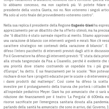
lo abbiamo concesso, ma non capiterà più. Vi potete fidare 
presidente della vostra Giunta, noi no. Non voteremo i singoli artico
Ma solo al voto finale del provvedimento voteremo contro”.
Nella sua replica il presidente della Regione
Eugenio Giani
ha espre
apprezzamento per un dibattito che ha offerto stimoli, ma ha precis
che “il dibattito è stato surreale rispetto al merito. Stiamo approva
una variazione di bilancio con interventi urgenti e mirati. Non c’è nes
carattere strategico nei contenuti della variazione di bilancio”. E
difeso l’intero pacchetto di interventi previsti dagli atti in discussio
Poi il Governatore ha difeso gli interventi previsti: “E’ stata data prior
alla strada tangenziale da Pisa a Cisanello, perché è evidente che 
una priorità dove stiamo costruendo un ospedale tra i più gra
d’Europa”, ha detto. E sui finanziamenti per le scuole: “Non potev
rischiare di non fare i progetti educativi per le scuole o di intervenire 
i danni prodotti dal maltempo”. Così come ha difeso la scelta
investire per il prolungamento della tranvia che porterà i cittadini f
all’ospedale pediatrico Meyer. Giani ha poi annunciato che ci sarà 
riduzione dei finanziamenti per il teatro ‘La Pergola’ di 600mila eu
risorse sacrificate per l’emergenza sanitaria dovuta alla pandemia
parlando della sanità ha annunciato che sono in arrivo, dal Governo, 