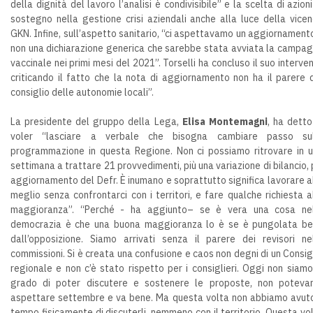
della dignità del lavoro l’analisi è condivisibile” e la scelta di azioni
sostegno nella gestione crisi aziendali anche alla luce della vice
GKN. Infine, sull’aspetto sanitario, “ci aspettavamo un aggiornament
non una dichiarazione generica che sarebbe stata avviata la campa
vaccinale nei primi mesi del 2021”. Torselli ha concluso il suo interve
criticando il fatto che la nota di aggiornamento non ha il parere 
consiglio delle autonomie locali”.
La presidente del gruppo della Lega,
Elisa Montemagni
, ha detto
voler “lasciare a verbale che bisogna cambiare passo sul
programmazione in questa Regione. Non ci possiamo ritrovare in 
settimana a trattare 21 provvedimenti, più una variazione di bilancio, 
aggiornamento del Defr. È inumano e soprattutto significa lavorare a
meglio senza confrontarci con i territori, e fare qualche richiesta a
maggioranza”. “Perché - ha aggiunto– se è vera una cosa ne
democrazia è che una buona maggioranza lo è se è pungolata b
dall’opposizione. Siamo arrivati senza il parere dei revisori ne
commissioni. Si è creata una confusione e caos non degni di un Consig
regionale e non c’è stato rispetto per i consiglieri. Oggi non siamo
grado di poter discutere e sostenere le proposte, non potev
aspettare settembre e va bene. Ma questa volta non abbiamo avuto
tempo fisicamente di discuterli, nemmeno con il territorio. Questa vo