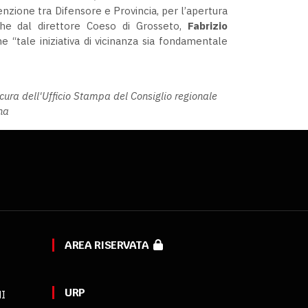
enzione tra Difensore e Provincia, per l’apertura
he dal direttore Coeso di Grosseto,
Fabrizio
 “tale iniziativa di vicinanza sia fondamentale
ura dell'Ufficio Stampa del Consiglio regionale
na
AREA RISERVATA
URP
MI