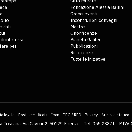
o stampa
Città murate
teca
Fondazione Alessia Ballini
io
Grandi eventi
ollo
Incontri, libri, convegni
 dati
Mostre
buti
Onorificenze
 di interesse
Pianeta Galileo
fare per
Pubblicazioni
Ricorrenze
Tutte le iniziative
tà legale
Posta certificata
Iban
DPO / RPD
Privacy
Archivio storico
la Toscana, Via Cavour 2, 50129 Firenze - Tel. 055 23871 - P.I