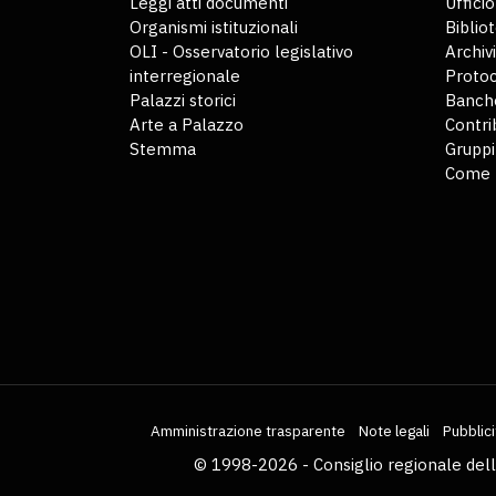
Leggi atti documenti
Uffici
Organismi istituzionali
Biblio
OLI - Osservatorio legislativo
Archiv
interregionale
Protoc
Palazzi storici
Banche
Arte a Palazzo
Contri
Stemma
Gruppi
Come 
Amministrazione trasparente
Note legali
Pubblici
© 1998-2026 - Consiglio regionale del