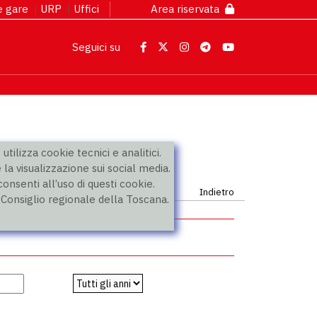
 e gare
|
URP
|
Uffici
Area riservata
Seguici su
utilizza cookie tecnici e analitici.
 la visualizzazione sui social media.
nsenti all’uso di questi cookie.
Indietro
l Consiglio regionale della Toscana.