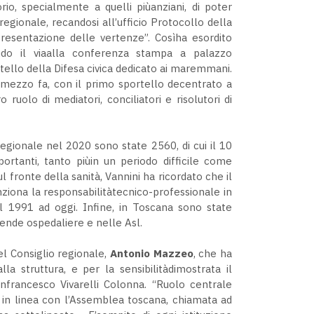
orio, specialmente a quelli piùanziani, di poter
regionale, recandosi all’ufficio Protocollo della
resentazione delle vertenze”. Cosìha esordito
ando il viaalla conferenza stampa a palazzo
tello della Difesa civica dedicato ai maremmani.
 mezzo fa, con il primo sportello decentrato a
 ruolo di mediatori, conciliatori e risolutori di
regionale nel 2020 sono state 2560, di cui il 10
rtanti, tanto piùin un periodo difficile come
 fronte della sanità, Vannini ha ricordato che il
enziona la responsabilitàtecnico-professionale in
l 1991 ad oggi. Infine, in Toscana sono state
ziende ospedaliere e nelle Asl.
l Consiglio regionale,
Antonio Mazzeo
, che ha
lla struttura, e per la sensibilitàdimostrata il
nfrancesco Vivarelli Colonna. “Ruolo centrale
io, in linea con l’Assemblea toscana, chiamata ad