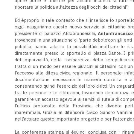
aprire porte e finestre per andare incontro a tutti –h
riportare la politica all’altezza degli occhi dei cittadini”.
Ed èproprio in tale contesto che si inserisce lo sportel
oggi inauguriamo questo nuovo servizio al cittadino pr
presidente di palazzo Aldobrandeschi,
Antonfrancesco 
trovandosi in una situazione di ‘parte debole’con gli enti
pubblici, hanno adesso la possibilitàdi inoltrare le 
direttamente presso lo sportello di piazza Dante. I pri
dell’imparzialità, della trasparenza, della semplificazi
tratta di un modo per essere piùvicini ai cittadini, con un
l’accesso alla difesa civica regionale. Il personale, infat
documentazione necessaria in maniera corretta e a m
consentendo quindi l’esercizio dei loro diritti. Un traguar
tra le persone e le istituzioni, favorendo democrazia e
garantire un accesso agevole ai servizi di tutela di comp
l’ufficio protocollo della Provincia, che diventa per
maremmani. Grazie al difensore civico Sandro Vannini 
nell’attuare questo importante progetto e per l’attenzione
La conferenza stampa si èquindi conclusa con i ringrazi