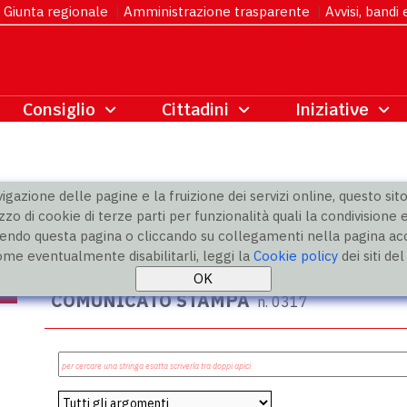
Giunta regionale
|
Amministrazione trasparente
|
Avvisi, bandi
gazione delle pagine e la fruizione dei servizi online, questo sito 
zzo di cookie di terze parti per funzionalità quali la condivisione e
ndo questa pagina o cliccando su collegamenti nella pagina acco
ome eventualmente disabilitarli, leggi la
Cookie policy
dei siti de
COMUNICATO STAMPA
n. 0317