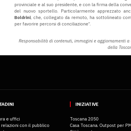
provinciale e al suo presidente, e con la firma della conv
del nuovo sportello. Particolarmente apprezzato anc
Boldrini
, che, collegato da remoto, ha sottolineato come
per favorire percorsi di conciliazione”.
Responsabilità di contenuti, immagini e aggiornamenti a c
della Tosca
TADINI
INIZIATIVE
ra e uffici
Toscana 2050
 relazioni con il pubblico
Casa Toscana. Outpost per P