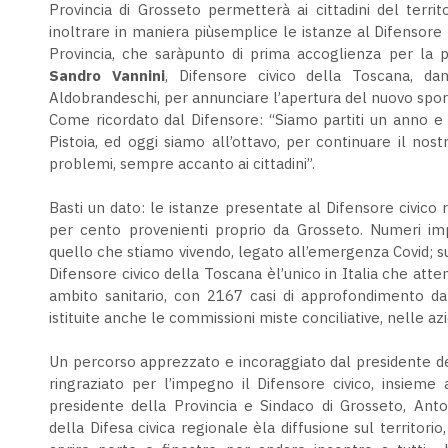
Provincia di Grosseto permetterà ai cittadini del territ
inoltrare in maniera piùsemplice le istanze al Difensore 
Provincia, che saràpunto di prima accoglienza per la p
Sandro Vannini
, Difensore civico della Toscana, d
Aldobrandeschi, per annunciare l’apertura del nuovo spor
Come ricordato dal Difensore: “Siamo partiti un anno e
Pistoia, ed oggi siamo all’ottavo, per continuare il nostro
problemi, sempre accanto ai cittadini”.
Basti un dato: le istanze presentate al Difensore civico 
per cento provenienti proprio da Grosseto. Numeri impo
quello che stiamo vivendo, legato all’emergenza Covid; sul
Difensore civico della Toscana èl’unico in Italia che att
ambito sanitario, con 2167 casi di approfondimento da
istituite anche le commissioni miste conciliative, nelle a
Un percorso apprezzato e incoraggiato dal presidente de
ringraziato per l’impegno il Difensore civico, insieme a
presidente della Provincia e Sindaco di Grosseto, Anto
della Difesa civica regionale èla diffusione sul territor