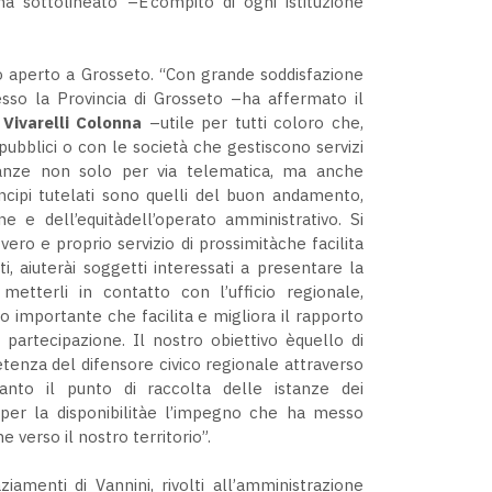
a sottolineato –E’compito di ogni istituzione
lo aperto a Grosseto. “Con grande soddisfazione
esso la Provincia di Grosseto –ha affermato il
Vivarelli Colonna
–utile per tutti coloro che,
 pubblici o con le società che gestiscono servizi
istanze non solo per via telematica, ma anche
ncipi tutelati sono quelli del buon andamento,
one e dell’equitàdell’operato amministrativo. Si
 vero e proprio servizio di prossimitàche facilita
ti, aiuterài soggetti interessati a presentare la
etterli in contatto con l’ufficio regionale,
do importante che facilita e migliora il rapporto
 partecipazione. Il nostro obiettivo èquello di
etenza del difensore civico regionale attraverso
tanto il punto di raccolta delle istanze dei
per la disponibilitàe l’impegno che ha messo
 verso il nostro territorio”.
amenti di Vannini, rivolti all’amministrazione