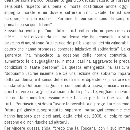
della persona e il riconoscimento giuridico del suo valore. Rafforzare
sensibilità rispetto alla pena di morte costituisce anche oggi
impegno morale e un dovere culturale irrinunciabile. Le istituzi
europee, e in particolare il Parlamento europeo, sono da sempre
prima linea su questi temi”.
Sassoli ha rivolto poi “un saluto a tutti coloro che in questi mesi c
difficili, caratterizzati da una pandemia che ha sconvolto la vita
ciascuno di noi, si sono fatti carico dei più bisognosi, dei più vulnerabili,
coloro che hanno promosso concrete iniziative di solidarietà”. La cr
generata “ha minacciato la coesione delle nostre comunità,
aumentato le disuguaglianze, in molti casi ha aggravato le preca
condizioni di tante persone”. Da questa emergenza, ha assicura
“dobbiamo uscirne insieme. Se c’è una lezione che abbiamo impar
dalla pandemia, è il senso della nostra interdipendenza, il valore de
solidarietà. Dobbiamo ragionare con mentalità nuova, lanciarci in m
aperto, avere coraggio: lo abbiamo detto più volte, vogliamo un’Eur
che non lasci indietro nessuno e che funzioni per tutti. Che sia util
tutti”. Per riuscirci, si dovrà “avere la possibilità di progettare insieme
futuro più giusto e, soprattutto, superare i paradigmi economici che
hanno imposto per dieci anni, dalla crisi del 2008, di colpire ta
persone e di non riuscire ad aiutarli”.
Per vincere questa sfida, “credo che la Toscana, con il suo imme