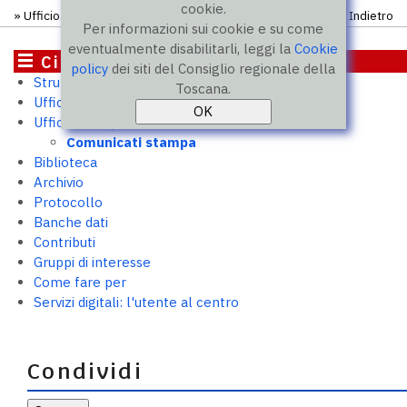
cookie.
»
Ufficio stampa
»
Comunicati
» Comunicato
Indietro
Per informazioni sui cookie e su come
eventualmente disabilitarli, leggi la
Cookie
Cittadini
policy
dei siti del Consiglio regionale della
Struttura e uffici
Toscana.
Ufficio relazioni con il pubblico
Ufficio stampa
Comunicati stampa
Biblioteca
Archivio
Protocollo
Banche dati
Contributi
Gruppi di interesse
Come fare per
Servizi digitali: l'utente al centro
Condividi