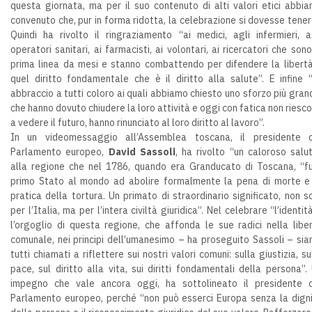
questa giornata, ma per il suo contenuto di alti valori etici abbi
convenuto che, pur in forma ridotta, la celebrazione si dovesse tener
Quindi ha rivolto il ringraziamento “ai medici, agli infermieri, a
operatori sanitari, ai farmacisti, ai volontari, ai ricercatori che sono
prima linea da mesi e stanno combattendo per difendere la libert
quel diritto fondamentale che è il diritto alla salute”. E infine 
abbraccio a tutti coloro ai quali abbiamo chiesto uno sforzo più gran
che hanno dovuto chiudere la loro attività e oggi con fatica non riesc
a vedere il futuro, hanno rinunciato al loro diritto al lavoro”.
In un videomessaggio all’Assemblea toscana, il presidente 
Parlamento europeo,
David Sassoli
, ha rivolto “un caloroso salu
alla regione che nel 1786, quando era Granducato di Toscana, “fu
primo Stato al mondo ad abolire formalmente la pena di morte e
pratica della tortura. Un primato di straordinario significato, non s
per l’Italia, ma per l’intera civiltà giuridica”. Nel celebrare “l’identit
l’orgoglio di questa regione, che affonda le sue radici nella libe
comunale, nei principi dell’umanesimo – ha proseguito Sassoli – si
tutti chiamati a riflettere sui nostri valori comuni: sulla giustizia, su
pace, sul diritto alla vita, sui diritti fondamentali della persona”.
impegno che vale ancora oggi, ha sottolineato il presidente 
Parlamento europeo, perché “non può esserci Europa senza la dign