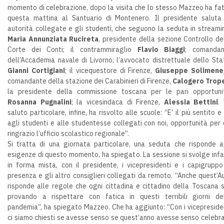
momento di celebrazione, dopo la visita che lo stesso Mazzeo ha fa
questa mattina al Santuario di Montenero. Il presidente saluta
autorità collegate e gli studenti, che seguono la seduta in streami
Maria Annunziata Rucireta
, presidente della sezione Controllo de
Corte dei Conti; il contrammiraglio
Flavio Biaggi
; comandan
dell’Accademia navale di Livorno; l’avvocato distrettuale dello Sta
Gianni Cortigiani
; il vicequestore di Firenze,
Giuseppe Solimene
comandante della stazione dei Carabinieri di Firenze,
Calogero Trop
la presidente della commissione toscana per le pari opportuni
Rosanna Pugnalini
; la vicesindaca di Firenze,
Alessia Bettini
.
saluto particolare, infine, ha risvolto alle scuole: “E’ il più sentito e
agli studenti e alle studentesse collegati con noi, opportunità per 
ringrazio l’ufficio scolastico regionale”.
Si tratta di una giornata particolare, una seduta che risponde a
esigenze di questo momento, ha spiegato. La sessione si svolge infa
in forma mista, con il presidente, i vicepresidenti e i capigruppo
presenza e gli altro consiglieri collegati da remoto. “Anche quest’A
risponde alle regole che ogni cittadina e cittadino della Toscana 
provando a rispettare con fatica in questi terribili giorni de
pandemia”, ha spiegato Mazzeo. Che ha aggiunto: “Con i vicepreside
ci siamo chiesti se avesse senso se quest’anno avesse senso celebr