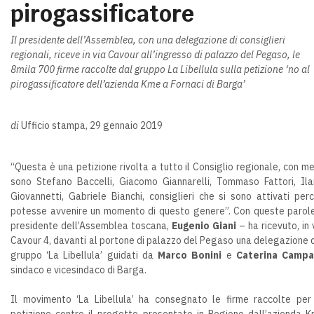
pirogassificatore
Il presidente dell’Assemblea, con una delegazione di consiglieri
regionali, riceve in via Cavour all’ingresso di palazzo del Pegaso, le
8mila 700 firme raccolte dal gruppo La Libellula sulla petizione ‘no al
pirogassificatore dell’azienda Kme a Fornaci di Barga’
di
Ufficio stampa, 29 gennaio 2019
“Questa è una petizione rivolta a tutto il Consiglio regionale, con me
sono Stefano Baccelli, Giacomo Giannarelli, Tommaso Fattori, Ila
Giovannetti, Gabriele Bianchi, consiglieri che si sono attivati per
potesse avvenire un momento di questo genere”. Con queste parole
presidente dell’Assemblea toscana,
Eugenio Giani
– ha ricevuto, in 
Cavour 4, davanti al portone di palazzo del Pegaso una delegazione 
gruppo ‘La Libellula’ guidati da
Marco Bonini
e
Caterina Campa
sindaco e vicesindaco di Barga.
Il movimento ‘La Libellula’ ha consegnato le firme raccolte per
petizione contro il progetto presentato in Regione dall’azienda 