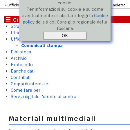
cookie.
»
Ufficio stampa
»
Comunicati
» Comunicato
Indietro
Per informazioni sui cookie e su come
eventualmente disabilitarli, leggi la
Cookie
Cittadini
policy
dei siti del Consiglio regionale della
Struttura e uffici
Toscana.
Ufficio relazioni con il pubblico
Ufficio stampa
Comunicati stampa
Biblioteca
Archivio
Protocollo
Banche dati
Contributi
Gruppi di interesse
Come fare per
Servizi digitali: l'utente al centro
Materiali multimediali