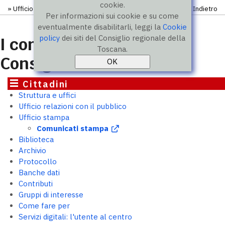
cookie.
»
Ufficio stampa
» Comunicati
Indietro
Per informazioni sui cookie e su come
eventualmente disabilitarli, leggi la
Cookie
policy
dei siti del Consiglio regionale della
I comunicati stampa del
Toscana.
Consiglio
Cittadini
Struttura e uffici
Ufficio relazioni con il pubblico
Ufficio stampa
Comunicati stampa
Biblioteca
Archivio
Protocollo
Banche dati
Contributi
Gruppi di interesse
Come fare per
Servizi digitali: l'utente al centro