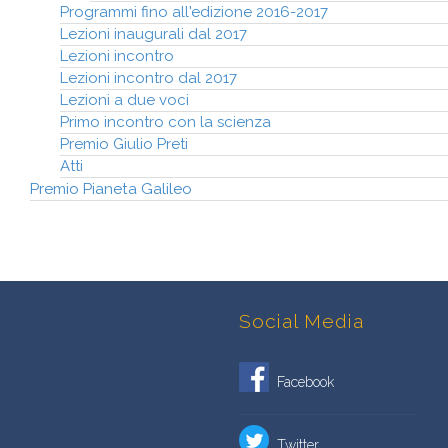
Programmi fino all'edizione 2016-2017
Lezioni inaugurali dal 2017
Lezioni incontro
Lezioni incontro dal 2017
Lezioni a due voci
Primo incontro con la scienza
Premio Giulio Preti
Atti
Premio Pianeta Galileo
Social Media
Facebook
Twitter