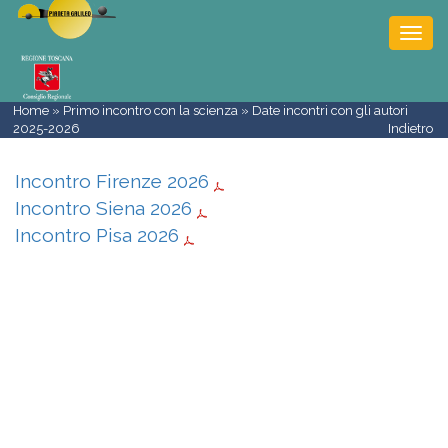
Togg
navi
Home
»
Primo incontro con la scienza
» Date incontri con gli autori
2025-2026
Indietro
Incontro Firenze 2026
Incontro Siena 2026
Incontro Pisa 2026