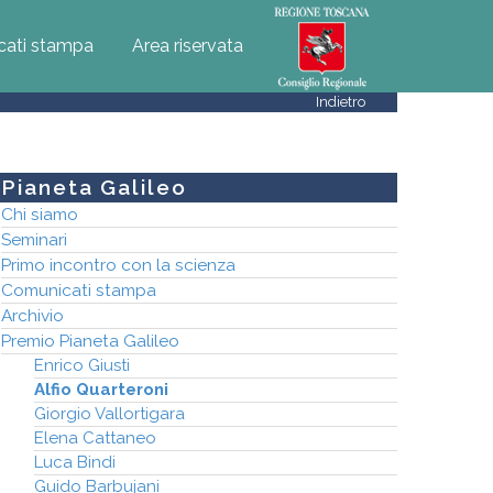
ati stampa
Area riservata
Indietro
Pianeta Galileo
Chi siamo
Seminari
Primo incontro con la scienza
Comunicati stampa
Archivio
Premio Pianeta Galileo
Enrico Giusti
Alfio Quarteroni
Giorgio Vallortigara
Elena Cattaneo
Luca Bindi
Guido Barbujani