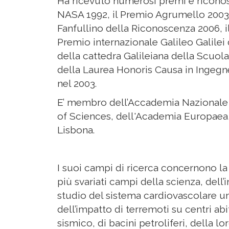
Ha ricevuto numerosi premi e riconosci
NASA 1992, il Premio Agrumello 2003,
Fanfullino della Riconoscenza 2006, il 
Premio internazionale Galileo Galilei 
della cattedra Galileiana della Scuol
della Laurea Honoris Causa in Ingegner
nel 2003.
E’ membro dell’Accademia Nazionale 
of Sciences, dell'Academia Europaea,
Lisbona.
I suoi campi di ricerca concernono la
più svariati campi della scienza, dell’i
studio del sistema cardiovascolare u
dell’impatto di terremoti su centri abit
sismico, di bacini petroliferi, della l