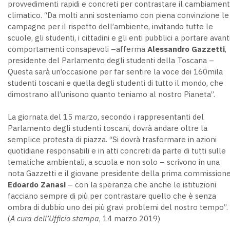
provvedimenti rapidi e concreti per contrastare il cambiamen
climatico. “Da molti anni sosteniamo con piena convinzione le
campagne per il rispetto dell’ambiente, invitando tutte le
scuole, gli studenti, i cittadini e gli enti pubblici a portare avant
comportamenti consapevoli –afferma
Alessandro Gazzetti
,
presidente del Parlamento degli studenti della Toscana –
Questa sarà un’occasione per far sentire la voce dei 160mila
studenti toscani e quella degli studenti di tutto il mondo, che
dimostrano all’unisono quanto teniamo al nostro Pianeta”.
La giornata del 15 marzo, secondo i rappresentanti del
Parlamento degli studenti toscani, dovrà andare oltre la
semplice protesta di piazza. “Si dovrà trasformare in azioni
quotidiane responsabili e in atti concreti da parte di tutti sulle
tematiche ambientali, a scuola e non solo – scrivono in una
nota Gazzetti e il giovane presidente della prima commission
Edoardo Zanasi
– con la speranza che anche le istituzioni
facciano sempre di più per contrastare quello che è senza
ombra di dubbio uno dei più gravi problemi del nostro tempo”.
(
A cura dell
’
Ufficio stampa
, 14 marzo 2019)