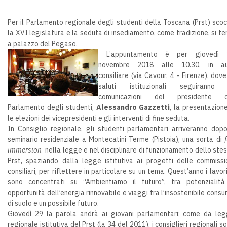
Per il Parlamento regionale degli studenti della Toscana (Prst) sco
la XVI legislatura e la seduta di insediamento, come tradizione, si te
a palazzo del Pegaso.
L’appuntamento è per giovedì 
novembre 2018 alle 10.30, in au
consiliare (via Cavour, 4 - Firenze), dove
saluti istituzionali seguiranno 
comunicazioni del presidente d
Parlamento degli studenti,
Alessandro Gazzetti
, la presentazion
le elezioni dei vicepresidenti e gli interventi di fine seduta.
In Consiglio regionale, gli studenti parlamentari arriveranno dopo
seminario residenziale a Montecatini Terme (Pistoia), una sorta di
f
immersion
nella legge e nel disciplinare di funzionamento dello ste
Prst, spaziando dalla legge istitutiva ai progetti delle commissi
consiliari, per riflettere in particolare su un tema. Quest’anno i lavori
sono concentrati su “Ambientiamo il futuro”, tra potenzialit
opportunità dell’energia rinnovabile e viaggi tra l’insostenibile cons
di suolo e un possibile futuro.
Giovedì 29 la parola andrà ai giovani parlamentari; come da le
regionale istitutiva del Prst (la 34 del 2011), i consiglieri regionali s