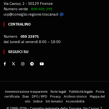
Via Cavour, 2 - 50129 Firenze
Numero verde
800 401 291
urp@consiglio.regione.toscana.it
CENTRALINO
Numero
055 23871
dal lunedì al venerdì 8:00 – 18:00
SEGUICI SU
Amministrazione trasparente
Note legali
Pubblicità legale
Posta
certificata
Iban
DPO / RPD
Privacy
Archivio storico
Mappa del
sito
Indice
Siti tematici
Accessibilità
© 1998-2026 - Consiglio regionale della Toscana, Via Cavour 2,