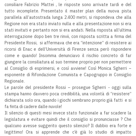
consiliare Fabrizio Mattei , le risposte sono arrivate tardi e del
tutto incomplete. Presentato il master plan della nuova pista
parallela all’autostrada lunga 2.400 metri, si rispondeva che alla
Regione non era stato inviato nulla e alla presentazione non si era
stati invitati e pertanto non si era andati. Nella risposta all’ultima
interrogazione dopo ben tre rinvii, con risposta scritta a firma del
Presidente Rossi, si affermava che era “intenzione” di resistere ai
ricorsi di Enac e dell’Università di Firenze senza però rispondere
come e quando! Insomma denunciavo il rischio concreto di far
giungere la consiliatura al suo termine proprio per non permettere
al Consiglio di esprimersi, e così avviene! Così Monica Sgherri –
esponente di Rifondazione Comunista e Capogruppo in Consiglio
Regionale.
Le parole del presidente Rossi – prosegue Sgherri - oggi sulla
stampa hanno davvero poca credibilità, una volontà di “resistere”
dichiarata solo ora, quando i giochi sembrano proprio già fatti e si
fa finta di cadere dalle nuvole!
Il silenzio di questi mesi invece stato funzionale a far scadere la
legislatura e evitare quindi che il consiglio si pronunciasse ? Che
qualcuno avesse suggerito questo silenzio? Il dubbio era forte e
legittimo! Ora si apprende che c’è già lo studio di impatto