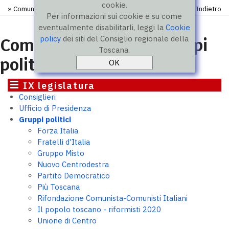
cookie.
»
Comunicati
» Comunicato
Indietro
Per informazioni sui cookie e su come
eventualmente disabilitarli, leggi la
Cookie
policy
dei siti del Consiglio regionale della
Comunicati stampa gruppi
Toscana.
politici
IX legislatura
Consiglieri
Ufficio di Presidenza
Gruppi politici
Forza Italia
Fratelli d'Italia
Gruppo Misto
Nuovo Centrodestra
Partito Democratico
Più Toscana
Rifondazione Comunista-Comunisti Italiani
Il popolo toscano - riformisti 2020
Unione di Centro