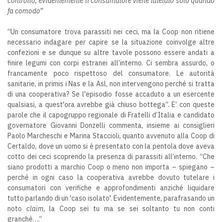
controllo, evidentemente il consumatore viene tutelato solo quando
fa comodo”
“Un consumatore trova parassiti nei ceci, ma la Coop non ritiene
necessario indagare per capire se la situazione coinvolge altre
confezioni e se dunque su altre tavole possono essere andati a
finire legumi con corpi estranei all’interno. Ci sembra assurdo, o
francamente poco rispettoso del consumatore. Le autorità
sanitarie, in primis i Nas e la Asl, non intervengono perché si tratta
di una cooperativa? Se l'episodio fosse accaduto a un esercente
qualsiasi, a quest'ora avrebbe già chiuso bottega”. E’ con queste
parole che il capogruppo regionale di Fratelli d’Italia e candidato
governatore Giovanni Donzelli commenta, insieme ai consiglieri
Paolo Marcheschi e Marina Staccioli, quanto avvenuto alla Coop di
Certaldo, dove un uomo si è presentato con la pentola dove aveva
cotto dei ceci scoprendo la presenza di parassiti all’interno. “Che
siano prodotti a marchio Coop o meno non importa – spiegano –
perché in ogni caso la cooperativa avrebbe dovuto tutelare i
consumatori con verifiche e approfondimenti anziché liquidare
tutto parlando di un 'caso isolato'. Evidentemente, parafrasando un
noto
claim
, la Coop sei tu ma se sei soltanto tu non conti
granché….”