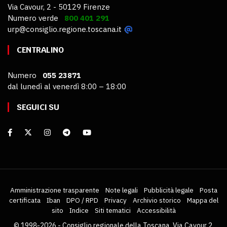
Via Cavour, 2 - 50129 Firenze
Numero verde
800 401 291
urp@consiglio.regione.toscana.it
CENTRALINO
Numero
055 23871
dal lunedì al venerdì 8:00 – 18:00
SEGUICI SU
Amministrazione trasparente
Note legali
Pubblicità legale
Posta
certificata
Iban
DPO / RPD
Privacy
Archivio storico
Mappa del
sito
Indice
Siti tematici
Accessibilità
© 1998-2026 - Consiglio regionale della Toscana, Via Cavour 2,