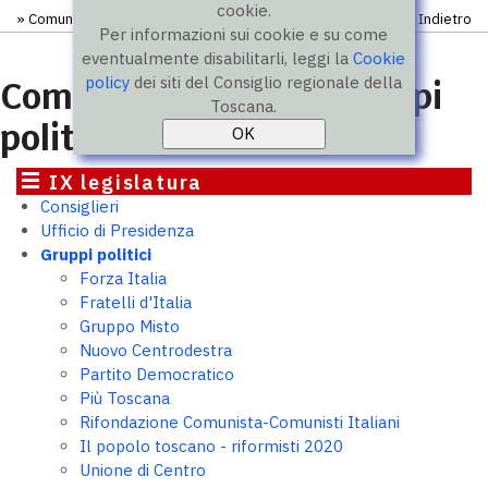
cookie.
»
Comunicati
» Comunicato
Indietro
Per informazioni sui cookie e su come
eventualmente disabilitarli, leggi la
Cookie
policy
dei siti del Consiglio regionale della
Comunicati stampa gruppi
Toscana.
politici
IX legislatura
Consiglieri
Ufficio di Presidenza
Gruppi politici
Forza Italia
Fratelli d'Italia
Gruppo Misto
Nuovo Centrodestra
Partito Democratico
Più Toscana
Rifondazione Comunista-Comunisti Italiani
Il popolo toscano - riformisti 2020
Unione di Centro