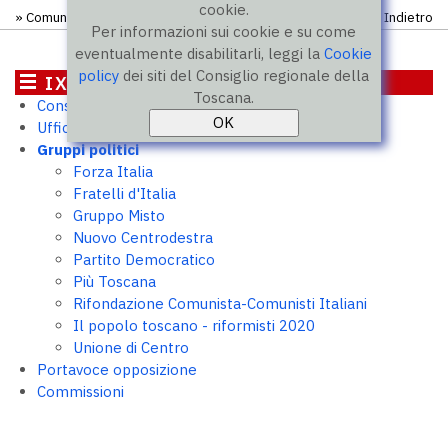
cookie.
» Comunicati
Indietro
Per informazioni sui cookie e su come
eventualmente disabilitarli, leggi la
Cookie
policy
dei siti del Consiglio regionale della
IX legislatura
Toscana.
Consiglieri
Ufficio di Presidenza
Gruppi politici
Forza Italia
Fratelli d'Italia
Gruppo Misto
Nuovo Centrodestra
Partito Democratico
Più Toscana
Rifondazione Comunista-Comunisti Italiani
Il popolo toscano - riformisti 2020
Unione di Centro
Portavoce opposizione
Commissioni