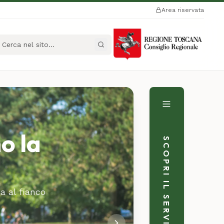
Area riservata
a nel sito
no la
SCOPRI IL SERVIZIO
a al fianco