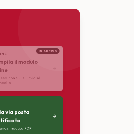
IN ARRIVO
INE
pila il modulo
ine
sso con SPID · invio al
ocollo
ia via posta
tificata
arica modulo PDF