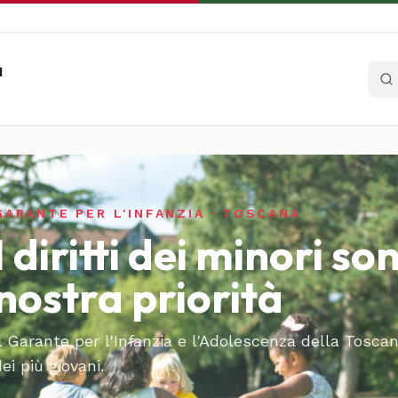
a
Cerc
GARANTE PER L'INFANZIA · TOSCANA
I diritti dei minori so
nostra priorità
Il Garante per l'Infanzia e l'Adolescenza della Toscan
ei più giovani.