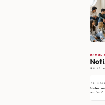
COMUNI
Noti
Ultimi
5
com
ISTITUTI DI GARANZIA
·
28 LUGLIO 2026
Garante per l’Infanzia e l’Adolescenza: “Sulla del
riflessioni della Procuratrice Pieri”