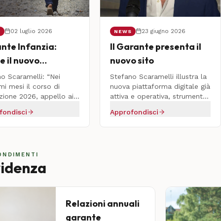
02 luglio 2026
23 giugno 2026
S
NEWS
nte Infanzia:
Il Garante presenta il
e il nuovo
nuovo sito
mecum per i
o Scaramelli: “Nei
Stefano Scaramelli illustra la
i Volontari di
mi mesi il corso di
nuova piattaforma digitale già
ione 2026, appello ai
attiva e operativa, strumento
ri Stranieri Non
ini toscani per una
centrale del suo mandato per
fondisci
Approfondisci
ompagnati
 di grande valore civico”
la tutela dei diritti dei minori
ONDIMENTI
videnza
Relazioni annuali
garante