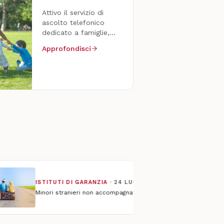
Attivo il servizio di
ascolto telefonico
dedicato a famiglie,
operatori e ragazzi.
Approfondisci
Riservato e gratuito.
TITUTI DI GARANZIA
·
24 LUGLIO 2026
nori stranieri non accompagnati: l’allarme di Scaramelli, ‘a rischio i percors