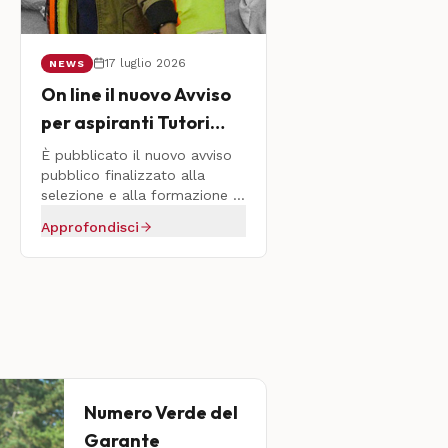
17 luglio 2026
NEWS
On line il nuovo Avviso
per aspiranti Tutori
Volontari
È pubblicato il nuovo avviso
pubblico finalizzato alla
selezione e alla formazione di
privati cittadini interessati a
Approfondisci
svolgere il ruolo di Tutore
Volontario di MSNA.
Numero Verde del
Garante