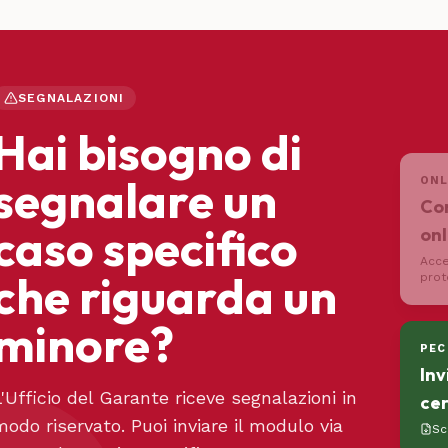
SEGNALAZIONI
Hai bisogno di
segnalare un
ONL
Com
caso specifico
onl
Acce
che riguarda un
prot
minore?
PEC
Inv
L'Ufficio del Garante riceve segnalazioni in
cer
modo riservato. Puoi inviare il modulo via
Sc