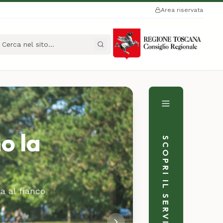
Area riservata
a nel sito
no la
SCOPRI IL SERVIZIO
a al fianco