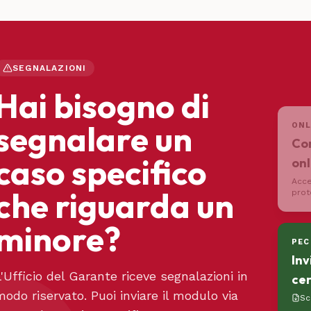
SEGNALAZIONI
Hai bisogno di
segnalare un
ONL
Com
caso specifico
onl
Acce
che riguarda un
prot
minore?
PEC
Inv
L'Ufficio del Garante riceve segnalazioni in
cer
modo riservato. Puoi inviare il modulo via
Sc