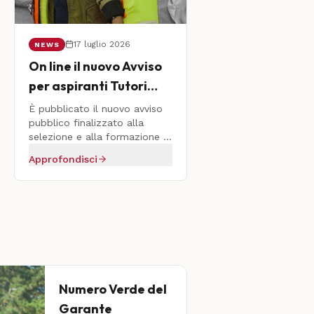
17 luglio 2026
NEWS
On line il nuovo Avviso
per aspiranti Tutori
Volontari
È pubblicato il nuovo avviso
pubblico finalizzato alla
selezione e alla formazione di
privati cittadini interessati a
Approfondisci
svolgere il ruolo di Tutore
Volontario di MSNA.
Numero Verde del
Garante