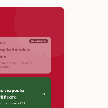
IN ARRIVO
INE
pila il modulo
ine
sso con SPID · invio al
ocollo
ia via posta
tificata
arica modulo PDF