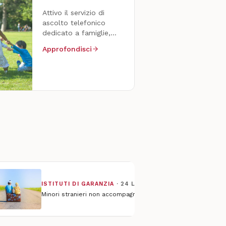
Attivo il servizio di
ascolto telefonico
dedicato a famiglie,
operatori e ragazzi.
Approfondisci
Riservato e gratuito.
ISTITUTI DI GARANZIA
·
24 LUGLIO 2026
Minori stranieri non accompagnati: l’allarme di Scaramelli, ‘a rischio i perco