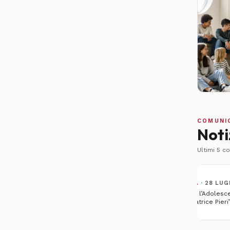
COMUNI
Noti
Ultimi
5
com
ISTITUTI DI GARANZIA
·
28 LUGLIO 2026
Garante per l’Infanzia e l’Adolescenza: “Sulla d
riflessioni della Procuratrice Pieri”