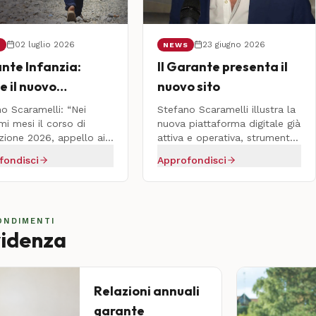
02 luglio 2026
23 giugno 2026
S
NEWS
nte Infanzia:
Il Garante presenta il
e il nuovo
nuovo sito
mecum per i
o Scaramelli: “Nei
Stefano Scaramelli illustra la
i Volontari di
mi mesi il corso di
nuova piattaforma digitale già
ione 2026, appello ai
attiva e operativa, strumento
ri Stranieri Non
ini toscani per una
centrale del suo mandato per
fondisci
Approfondisci
ompagnati
 di grande valore civico”
la tutela dei diritti dei minori
ONDIMENTI
videnza
Relazioni annuali
garante