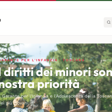
a
Cerc
GARANTE PER L'INFANZIA · TOSCANA
I diritti dei minori so
nostra priorità
Il Garante per l'Infanzia e l'Adolescenza della Toscan
ei più giovani.