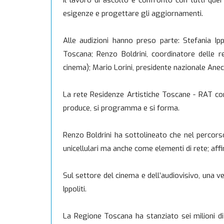
Il lavoro di ascolto e confronto con tutti que
esigenze e progettare gli aggiornamenti.
Alle audizioni hanno preso parte: Stefania 
Toscana; Renzo Boldrini, coordinatore delle r
cinema); Mario Lorini, presidente nazionale An
La rete Residenze Artistiche Toscane - RAT cont
produce, si programma e si forma.
Renzo Boldrini ha sottolineato che nel percor
unicellulari ma anche come elementi di rete; af
Sul settore del cinema e dell’audiovisivo, una v
Ippoliti.
La Regione Toscana ha stanziato sei milioni di e