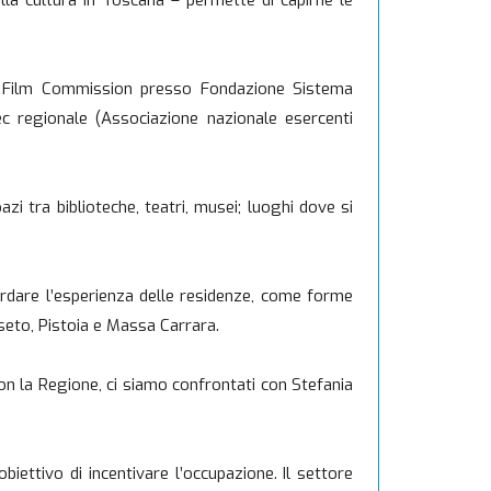
lla cultura in Toscana – permette di capirne le
na Film Commission presso Fondazione Sistema
ec regionale (Associazione nazionale esercenti
i tra biblioteche, teatri, musei; luoghi dove si
rdare l’esperienza delle residenze, come forme
seto, Pistoia e Massa Carrara.
con la Regione, ci siamo confrontati con Stefania
biettivo di incentivare l’occupazione. Il settore