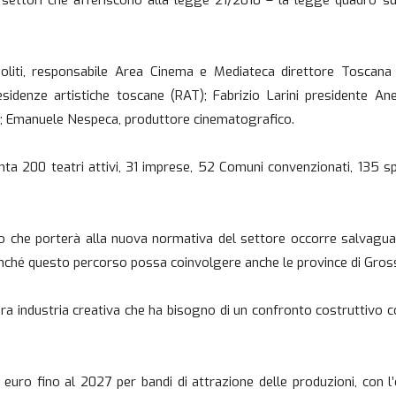
i settori che afferiscono alla legge 21/2010 – la legge quadro su
Ippoliti, responsabile Area Cinema e Mediateca direttore Tosca
esidenze artistiche toscane (RAT); Fabrizio Larini presidente An
ec; Emanuele Nespeca, produttore cinematografico.
a 200 teatri attivi, 31 imprese, 52 Comuni convenzionati, 135 spaz
so che porterà alla nuova normativa del settore occorre salvagua
finché questo percorso possa coinvolgere anche le province di Gros
era industria creativa che ha bisogno di un confronto costruttivo 
uro fino al 2027 per bandi di attrazione delle produzioni, con l’o