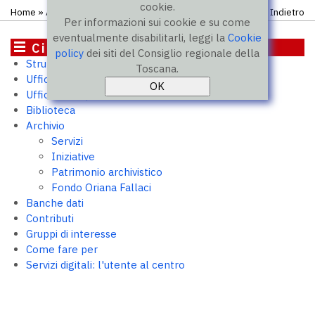
cookie.
Home
»
Archivio
»
Fondo Oriana Fallaci
» Visita guidata
Indietro
Per informazioni sui cookie e su come
eventualmente disabilitarli, leggi la
Cookie
Cittadini
policy
dei siti del Consiglio regionale della
Struttura e uffici
Toscana.
Ufficio relazioni con il pubblico
Ufficio stampa
Biblioteca
Archivio
Servizi
Iniziative
Patrimonio archivistico
Fondo Oriana Fallaci
Banche dati
Contributi
Gruppi di interesse
Come fare per
Servizi digitali: l'utente al centro