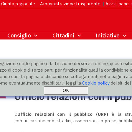
Giunta regionale
|
Amministrazione trasparente
|
Avvisi, bandi
gazione delle pagine e la fruizione dei servizi online, questo sito 
zzo di cookie di terze parti per funzionalità quali la condivisione e
ndo questa pagina o cliccando su collegamenti nella pagina acco
ome eventualmente disabilitarli, leggi la
Cookie policy
dei siti de
Ufficio relazioni con il pu
L’
Ufficio relazioni con il pubblico (URP)
è la stru
comunicazione con cittadini, associazioni, imprese, pubblic