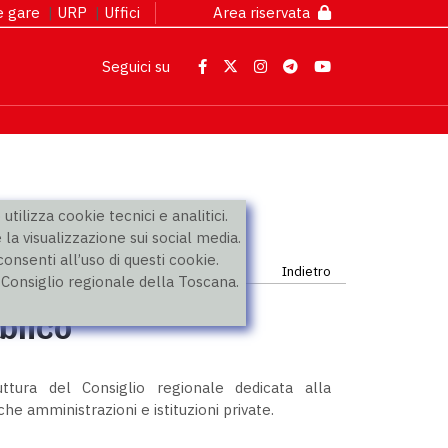
 e gare
|
URP
|
Uffici
Area riservata
Seguici su
utilizza cookie tecnici e analitici.
 la visualizzazione sui social media.
nsenti all’uso di questi cookie.
Indietro
l Consiglio regionale della Toscana.
bblico
ttura del Consiglio regionale dedicata alla
he amministrazioni e istituzioni private.