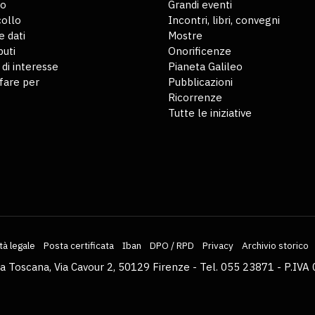
io
Grandi eventi
ollo
Incontri, libri, convegni
 dati
Mostre
buti
Onorificenze
 di interesse
Pianeta Galileo
fare per
Pubblicazioni
Ricorrenze
Tutte le iniziative
tà legale
Posta certificata
Iban
DPO / RPD
Privacy
Archivio storico
la Toscana, Via Cavour 2, 50129 Firenze - Tel. 055 23871 - P.I