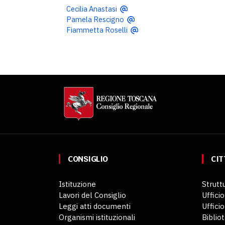
Cecilia Anastasi
Pamela Rescigno
Fiammetta Roselli
CONSIGLIO
CIT
Istituzione
Struttu
Lavori del Consiglio
Ufficio
Leggi atti documenti
Uffici
Organismi istituzionali
Biblio