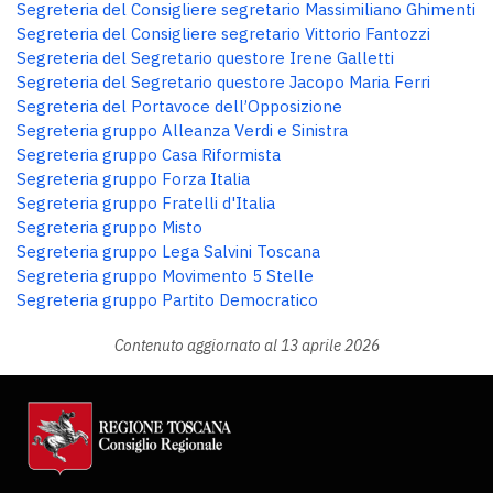
Segreteria del Consigliere segretario Massimiliano Ghimenti
Segreteria del Consigliere segretario Vittorio Fantozzi
Segreteria del Segretario questore Irene Galletti
Segreteria del Segretario questore Jacopo Maria Ferri
Segreteria del Portavoce dell’Opposizione
Segreteria gruppo Alleanza Verdi e Sinistra
Segreteria gruppo Casa Riformista
Segreteria gruppo Forza Italia
Segreteria gruppo Fratelli d'Italia
Segreteria gruppo Misto
Segreteria gruppo Lega Salvini Toscana
Segreteria gruppo Movimento 5 Stelle
Segreteria gruppo Partito Democratico
Contenuto aggiornato al 13 aprile 2026