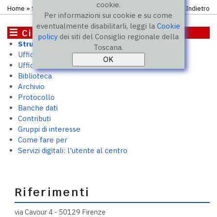
cookie.
Home
» Struttura e uffici
Indietro
Per informazioni sui cookie e su come
eventualmente disabilitarli, leggi la
Cookie
Cittadini
policy
dei siti del Consiglio regionale della
Struttura e uffici
Toscana.
Ufficio relazioni con il pubblico
Ufficio stampa
Biblioteca
Archivio
Protocollo
Banche dati
Contributi
Gruppi di interesse
Come fare per
Servizi digitali: l'utente al centro
Riferimenti
via Cavour 4 - 50129 Firenze