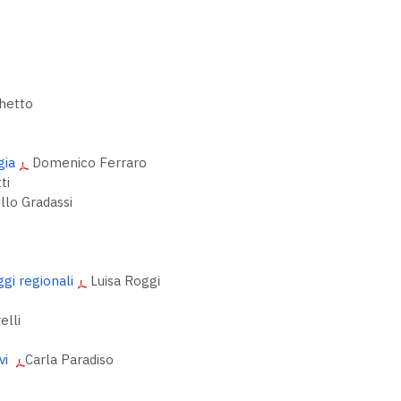
chetto
gia
Domenico Ferraro
ti
llo Gradassi
ggi regionali
Luisa Roggi
elli
vi
Carla Paradiso