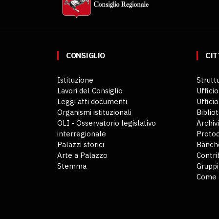
CONSIGLIO
CIT
Istituzione
Struttu
Lavori del Consiglio
Ufficio
Leggi atti documenti
Uffici
Organismi istituzionali
Biblio
OLI - Osservatorio legislativo
Archiv
interregionale
Protoc
Palazzi storici
Banche
Arte a Palazzo
Contri
Stemma
Gruppi
Come 