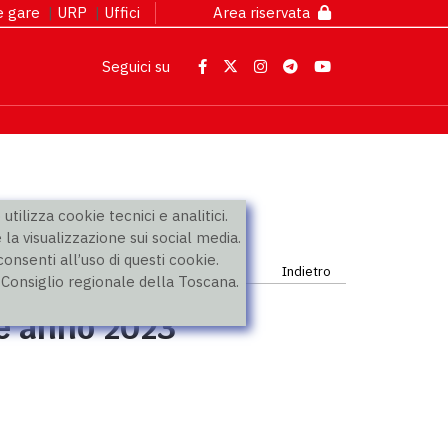
 e gare
|
URP
|
Uffici
Area riservata
Seguici su
utilizza cookie tecnici e analitici.
 la visualizzazione sui social media.
nsenti all’uso di questi cookie.
Indietro
l Consiglio regionale della Toscana.
ne anno 2023