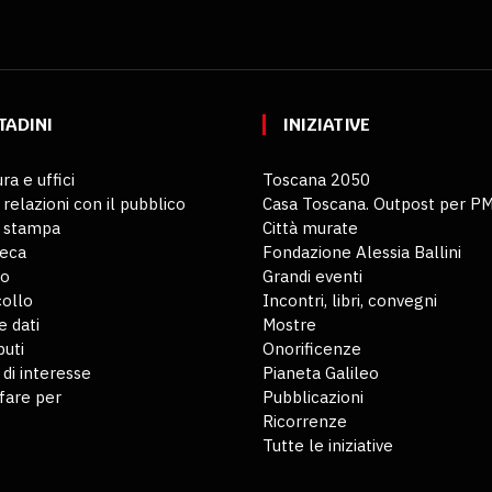
TADINI
INIZIATIVE
ra e uffici
Toscana 2050
 relazioni con il pubblico
Casa Toscana. Outpost per P
o stampa
Città murate
teca
Fondazione Alessia Ballini
io
Grandi eventi
ollo
Incontri, libri, convegni
 dati
Mostre
buti
Onorificenze
 di interesse
Pianeta Galileo
fare per
Pubblicazioni
Ricorrenze
Tutte le iniziative