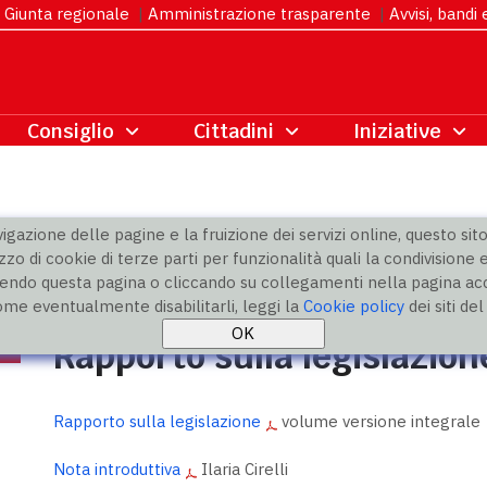
Giunta regionale
|
Amministrazione trasparente
|
Avvisi, bandi
gazione delle pagine e la fruizione dei servizi online, questo sito 
zzo di cookie di terze parti per funzionalità quali la condivisione e
ndo questa pagina o cliccando su collegamenti nella pagina acco
ne
» Rapporto 2023
ome eventualmente disabilitarli, leggi la
Cookie policy
dei siti de
Rapporto sulla legislazio
Rapporto sulla legislazione
volume versione integrale
Nota introduttiva
Ilaria Cirelli