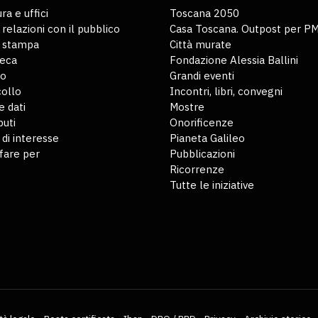
ra e uffici
Toscana 2050
 relazioni con il pubblico
Casa Toscana. Outpost per P
o stampa
Città murate
teca
Fondazione Alessia Ballini
io
Grandi eventi
ollo
Incontri, libri, convegni
 dati
Mostre
buti
Onorificenze
 di interesse
Pianeta Galileo
fare per
Pubblicazioni
Ricorrenze
Tutte le iniziative