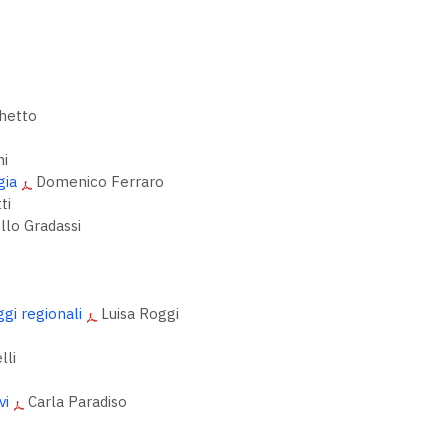
chetto
ni
gia
Domenico Ferraro
ti
llo Gradassi
ggi regionali
Luisa Roggi
lli
vi
Carla Paradiso