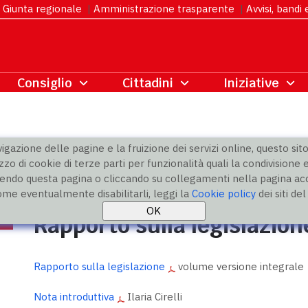
Giunta regionale
|
Amministrazione trasparente
|
Avvisi, bandi
gazione delle pagine e la fruizione dei servizi online, questo sito 
zzo di cookie di terze parti per funzionalità quali la condivisione e
ndo questa pagina o cliccando su collegamenti nella pagina acco
ne
» Rapporto 2022
ome eventualmente disabilitarli, leggi la
Cookie policy
dei siti de
Rapporto sulla legislazio
Rapporto sulla legislazione
volume versione integrale
Nota introduttiva
Ilaria Cirelli