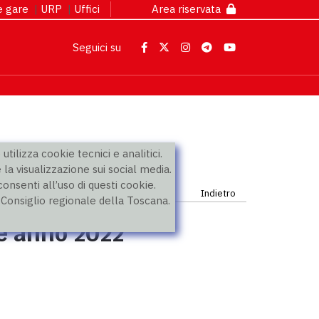
 e gare
|
URP
|
Uffici
Area riservata
Seguici su
utilizza cookie tecnici e analitici.
 la visualizzazione sui social media.
nsenti all’uso di questi cookie.
Indietro
l Consiglio regionale della Toscana.
ne anno 2022