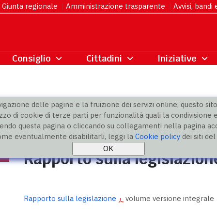
Giunta regionale
|
Amministrazione trasparente
|
Avvisi, bandi
gazione delle pagine e la fruizione dei servizi online, questo sito 
zzo di cookie di terze parti per funzionalità quali la condivisione e
ndo questa pagina o cliccando su collegamenti nella pagina acco
ne
» Rapporto 2021
ome eventualmente disabilitarli, leggi la
Cookie policy
dei siti de
Rapporto sulla legislazio
Rapporto sulla legislazione
volume versione integrale