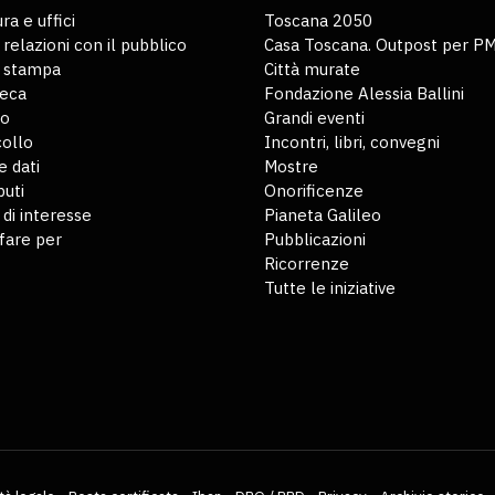
ra e uffici
Toscana 2050
 relazioni con il pubblico
Casa Toscana. Outpost per P
o stampa
Città murate
teca
Fondazione Alessia Ballini
io
Grandi eventi
ollo
Incontri, libri, convegni
 dati
Mostre
buti
Onorificenze
 di interesse
Pianeta Galileo
fare per
Pubblicazioni
Ricorrenze
Tutte le iniziative