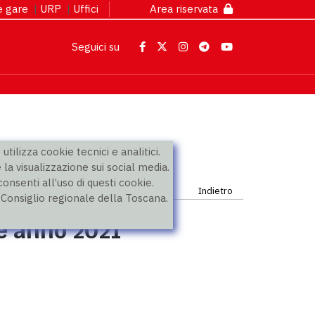
 e gare
|
URP
|
Uffici
Area riservata
Seguici su
utilizza cookie tecnici e analitici.
 la visualizzazione sui social media.
nsenti all’uso di questi cookie.
Indietro
l Consiglio regionale della Toscana.
ne anno 2021