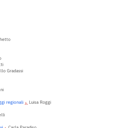
chetto
o
ti
llo Gradassi
ni
ggi regionali
Luisa Roggi
lli
vi
Carla Paradiso