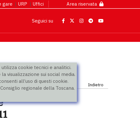
 e gare
|
URP
|
Uffici
Area riservata
Seguici su
utilizza cookie tecnici e analitici.
 la visualizzazione sui social media.
nsenti all’uso di questi cookie.
Indietro
l Consiglio regionale della Toscana.
e
11