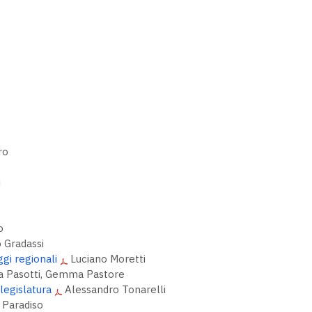
ro
i
o
 Gradassi
ggi regionali
Luciano Moretti
a Pasotti, Gemma Pastore
 legislatura
Alessandro Tonarelli
 Paradiso