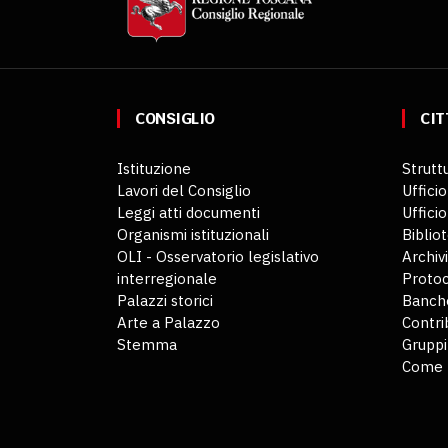
CONSIGLIO
CIT
Istituzione
Struttu
Lavori del Consiglio
Ufficio
Leggi atti documenti
Uffici
Organismi istituzionali
Biblio
OLI - Osservatorio legislativo
Archiv
interregionale
Protoc
Palazzi storici
Banche
Arte a Palazzo
Contri
Stemma
Gruppi
Come 