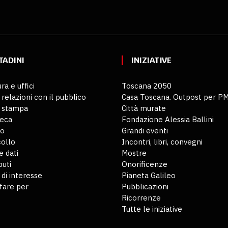
TADINI
INIZIATIVE
ra e uffici
Toscana 2050
 relazioni con il pubblico
Casa Toscana. Outpost per P
o stampa
Città murate
teca
Fondazione Alessia Ballini
io
Grandi eventi
ollo
Incontri, libri, convegni
 dati
Mostre
buti
Onorificenze
 di interesse
Pianeta Galileo
fare per
Pubblicazioni
Ricorrenze
Tutte le iniziative