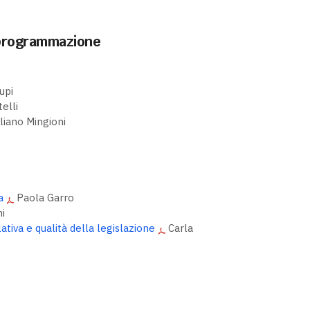
i programmazione
upi
elli
iliano Mingioni
a
Paola Garro
i
ativa e qualità della legislazione
Carla