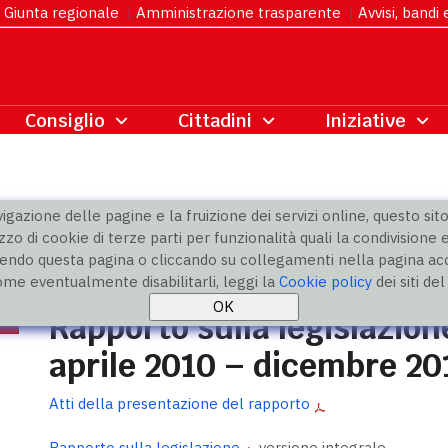
Giunta regionale
|
Amministrazione trasparente
|
Avvisi, bandi
gazione delle pagine e la fruizione dei servizi online, questo sito 
zzo di cookie di terze parti per funzionalità quali la condivisione e
ndo questa pagina o cliccando su collegamenti nella pagina acco
ne
» Rapporto 2010 - 2011
ome eventualmente disabilitarli, leggi la
Cookie policy
dei siti de
Rapporto sulla legislazion
aprile 2010 – dicembre 20
Atti della presentazione del rapporto
Rapporto sulla legislazione
versione integrale