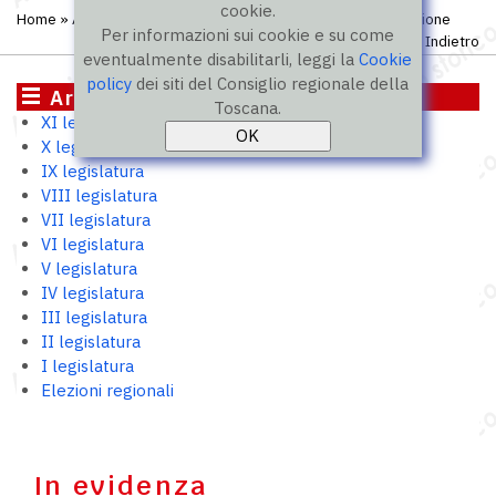
cookie.
Home
»
Archivio storico
»
IX legislatura
» Portavoce opposizione
Per informazioni sui cookie e su come
Indietro
eventualmente disabilitarli, leggi la
Cookie
policy
dei siti del Consiglio regionale della
Archivio storico
Toscana.
XI legislatura
X legislatura
IX legislatura
VIII legislatura
VII legislatura
VI legislatura
V legislatura
IV legislatura
III legislatura
II legislatura
I legislatura
Elezioni regionali
In evidenza