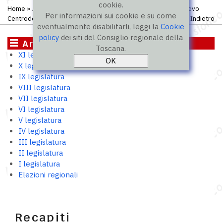
cookie.
Home
»
Archivio storico
»
IX legislatura
»
Gruppi politici
» Nuovo
Per informazioni sui cookie e su come
Centrodestra
Indietro
eventualmente disabilitarli, leggi la
Cookie
policy
dei siti del Consiglio regionale della
Archivio storico
Toscana.
XI legislatura
X legislatura
IX legislatura
VIII legislatura
VII legislatura
VI legislatura
V legislatura
IV legislatura
III legislatura
II legislatura
I legislatura
Elezioni regionali
Recapiti