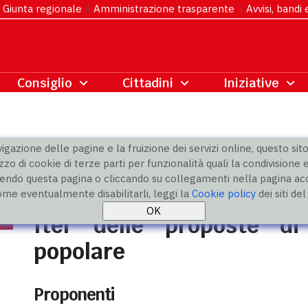
Giunta regionale
|
Amministrazione trasparente
|
Avvisi, bandi
gazione delle pagine e la fruizione dei servizi online, questo sito 
zzo di cookie di terze parti per funzionalità quali la condivisione e
ndo questa pagina o cliccando su collegamenti nella pagina acco
ge di iniziativa popolare
» Iter proposte di legge di iniziativa popolare
ome eventualmente disabilitarli, leggi la
Cookie policy
dei siti de
Iter delle proposte di
popolare
Proponenti