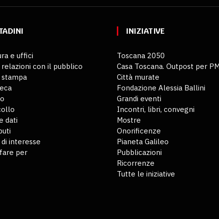
TADINI
INIZIATIVE
ra e uffici
Toscana 2050
 relazioni con il pubblico
Casa Toscana. Outpost per P
o stampa
Città murate
teca
Fondazione Alessia Ballini
io
Grandi eventi
ollo
Incontri, libri, convegni
 dati
Mostre
buti
Onorificenze
 di interesse
Pianeta Galileo
fare per
Pubblicazioni
Ricorrenze
Tutte le iniziative