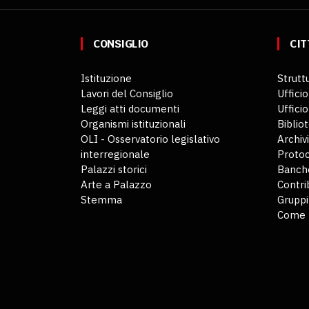
CONSIGLIO
CIT
Istituzione
Struttu
Lavori del Consiglio
Ufficio
Leggi atti documenti
Uffici
Organismi istituzionali
Biblio
OLI - Osservatorio legislativo
Archiv
interregionale
Protoc
Palazzi storici
Banche
Arte a Palazzo
Contri
Stemma
Gruppi
Come 