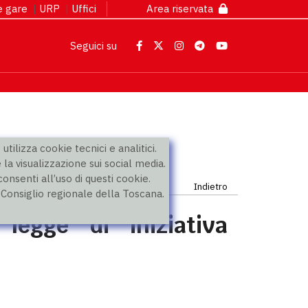
 e gare
|
URP
|
Uffici
Area riservata
Seguici su
utilizza cookie tecnici e analitici.
 la visualizzazione sui social media.
nsenti all’uso di questi cookie.
Indietro
l Consiglio regionale della Toscana.
 legge di iniziativa