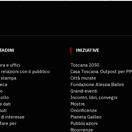
TADINI
INIZIATIVE
ra e uffici
Toscana 2050
 relazioni con il pubblico
Casa Toscana. Outpost per P
o stampa
Città murate
teca
Fondazione Alessia Ballini
io
Grandi eventi
ollo
Incontri, libri, convegni
 dati
Mostre
buti
Onorificenze
 di interesse
Pianeta Galileo
fare per
Pubblicazioni
Ricorrenze