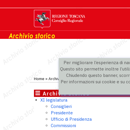
Per migliorare l’esperienza di navi
Questo sito permette inoltre l’utili
Chiudendo questo banner, scorre
Home
»
Archivio storico
»
XI legislatura
» Gruppi politic
Per informazioni sui cookie e su c
Archivio storico
XI legislatura
Consiglieri
Presidente
Ufficio di Presidenza
Commissioni