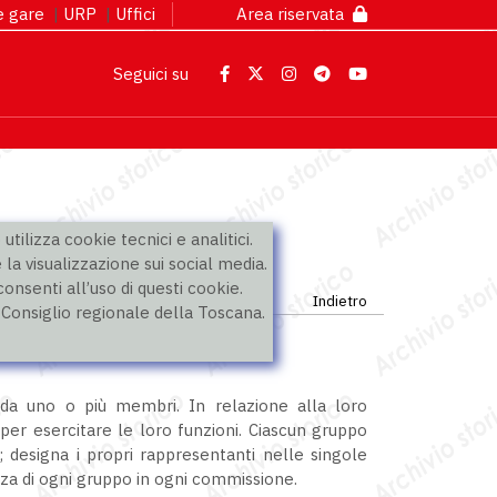
 e gare
|
URP
|
Uffici
Area riservata
Seguici su
utilizza cookie tecnici e analitici.
 la visualizzazione sui social media.
nsenti all’uso di questi cookie.
Indietro
l Consiglio regionale della Toscana.
da uno o più membri. In relazione alla loro
 per esercitare le loro funzioni. Ciascun gruppo
 designa i propri rappresentanti nelle singole
za di ogni gruppo in ogni commissione.