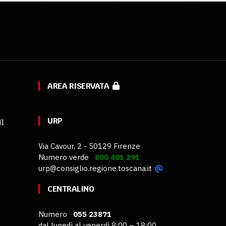
AREA RISERVATA
URP
MI
Via Cavour, 2 - 50129 Firenze
Numero verde
800 401 291
urp@consiglio.regione.toscana.it
CENTRALINO
Numero
055 23871
dal lunedì al venerdì 8:00 – 18:00