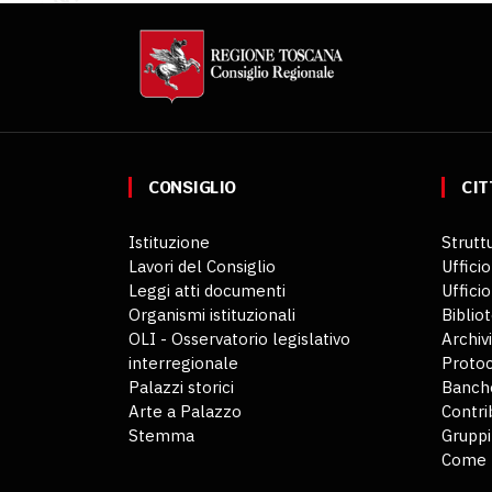
CONSIGLIO
CIT
Istituzione
Struttu
Lavori del Consiglio
Ufficio
Leggi atti documenti
Uffici
Organismi istituzionali
Biblio
OLI - Osservatorio legislativo
Archiv
interregionale
Protoc
Palazzi storici
Banche
Arte a Palazzo
Contri
Stemma
Gruppi
Come 