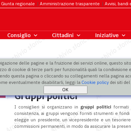
Giunta regionale
|
Amministrazione trasparente
|
Avvisi, bandi
gazione delle pagine e la fruizione dei servizi online, questo sito 
zzo di cookie di terze parti per funzionalità quali la condivisione e
ndo questa pagina o cliccando su collegamenti nella pagina acco
i
ome eventualmente disabilitarli, leggi la
Cookie policy
dei siti de
Gruppi politici
I consiglieri si organizzano in
gruppi politici
formati 
consistenza, ai gruppi vengono forniti strumenti e fondi
elegge un presidente, un vicepresidente e un tesoriere;
commissioni permanenti, in modo da assicurare la presen