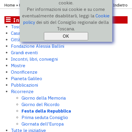
cookie.
Home
»
Ricorrenze
» Festa della Repubblica
Indietro
Per informazioni sui cookie e su come
eventualmente disabilitarli, leggi la
Cookie
Iniziative
policy
dei siti del Consiglio regionale della
Toscana 2050
Toscana.
Casa Toscana. Outpost per PMI
Città murate
Fondazione Alessia Ballini
Grandi eventi
Incontri, libri, convegni
Mostre
Onorificenze
Pianeta Galileo
Pubblicazioni
Ricorrenze
Giorno della Memoria
Giorno del Ricordo
Festa della Repubblica
Prima seduta Consiglio
Giornata dell'Europa
Tutte le iniziative