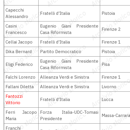
Capecchi
Fratelli d'Italia
Pistoia
Alessandro
Casini
Eugenio Giani Presidente
Firenze 2
Francesco
Casa Riformista
Cellai Jacopo
Fratelli d'Italia
Firenze 1
Dika Bernard
Partito Democratico
Pistoia
Eugenio Giani Presidente
Eligi Federico
Pisa
Casa Riformista
Falchi Lorenzo
Alleanza Verdi e Sinistra
Firenze 1
Fallani Diletta
Alleanza Verdi e Sinistra
Livorno
Fantozzi
Fratelli d'Italia
Lucca
Vittorio
Ferri Jacopo
Forza Italia-UDC-Tomasi
Massa-Carrar
Maria
Presidente
Franchi