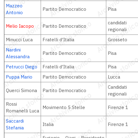
Mazzeo
Partito Democratico
Pisa
Antonio
candidati
Melio Iacopo
Partito Democratico
regionali
Minucci Luca
Fratelli d'Italia
Grosseto
Nardini
Partito Democratico
Pisa
Alessandra
Petrucci Diego
Fratelli d'Italia
Pisa
Puppa Mario
Partito Democratico
Lucca
Candidati
Querci Simona
Partito Democratico
regionali
Rossi
Movimento 5 Stelle
Firenze 1
Romanelli Luca
Saccardi
Italia
Firenze 1
Stefania
Eugenio Giani Presidente