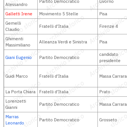
Partito Democratico
Livorno
Alessandro
Galletti Irene
Movimento 5 Stelle
Pisa
Gemelli
Fratelli d'Italia
Firenze 4
Claudio
Ghimenti
Alleanza Verdi e Sinistra
Pisa
Massimiliano
candidato
Giani Eugenio
Partito Democratico
presidente
Guidi Marco
Fratelli d'Italia
Massa Carrara
La Porta Chiara
Fratelli d'Italia
Prato
Lorenzetti
Partito Democratico
Massa Carrara
Gianni
Marras
Partito Democratico
Grosseto
Leonardo