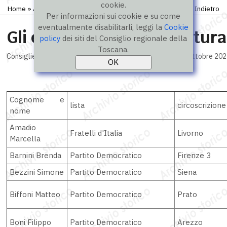
cookie.
Home
»
Archivio storico
»
Elezioni regionali
» Eletti 2025
Indietro
Per informazioni sui cookie e su come
eventualmente disabilitarli, leggi la
Cookie
Gli eletti nella XII legislatu
policy
dei siti del Consiglio regionale della
Toscana.
Consiglieri regionali, consultazione elettorale del 12 - 13 ottobre 20
Cognome e
lista
circoscrizione
nome
Amadio
Fratelli d'Italia
Livorno
Marcella
Barnini Brenda
Partito Democratico
Firenze 3
Bezzini Simone
Partito Democratico
Siena
Biffoni Matteo
Partito Democratico
Prato
Boni Filippo
Partito Democratico
Arezzo