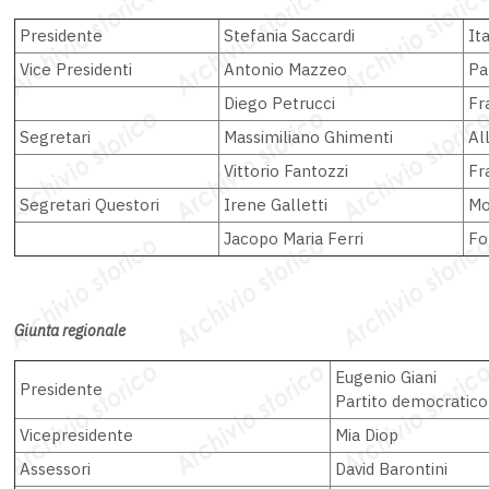
Presidente
Stefania Saccardi
Ita
Vice Presidenti
Antonio Mazzeo
Pa
Diego Petrucci
Fra
Segretari
Massimiliano Ghimenti
Al
Vittorio Fantozzi
Fra
Segretari Questori
Irene Galletti
Mo
Jacopo Maria Ferri
Fo
Giunta regionale
Eugenio Giani
Presidente
Partito democratico
Vicepresidente
Mia Diop
Assessori
David Barontini