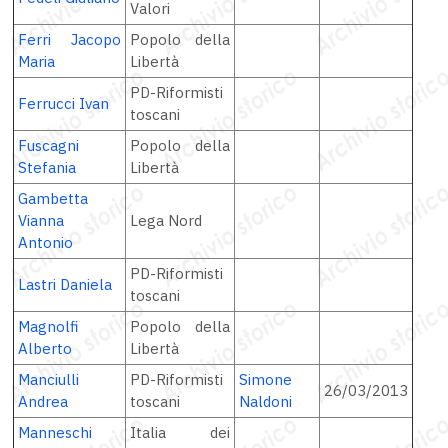
Valori
Ferri Jacopo
Popolo della
Maria
Libertà
PD-Riformisti
Ferrucci Ivan
toscani
Fuscagni
Popolo della
Stefania
Libertà
Gambetta
Vianna
Lega Nord
Antonio
PD-Riformisti
Lastri Daniela
toscani
Magnolfi
Popolo della
Alberto
Libertà
Manciulli
PD-Riformisti
Simone
26/03/2013
Andrea
toscani
Naldoni
Manneschi
Italia dei