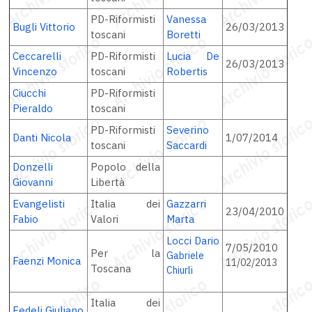
PD-Riformisti
Vanessa
Bugli Vittorio
26/03/2013
toscani
Boretti
Ceccarelli
PD-Riformisti
Lucia De
26/03/2013
Vincenzo
toscani
Robertis
Ciucchi
PD-Riformisti
Pieraldo
toscani
PD-Riformisti
Severino
Danti Nicola
1/07/2014
toscani
Saccardi
Donzelli
Popolo della
Giovanni
Libertà
Evangelisti
Italia dei
Gazzarri
23/04/2010
Fabio
Valori
Marta
Locci Dario
7/05/2010
Per la
Gabriele
Faenzi Monica
11/02/2013
Toscana
Chiurli
Italia dei
Fedeli Giuliano