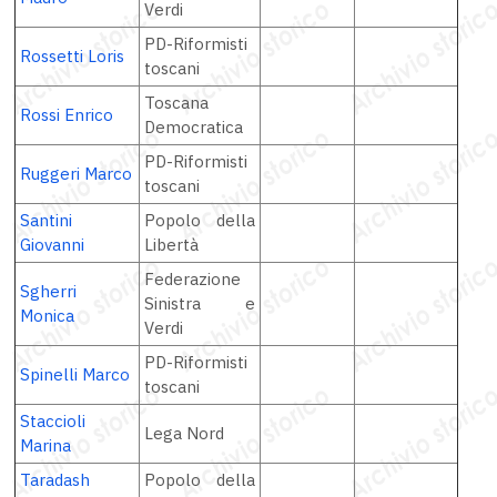
Verdi
PD-Riformisti
Rossetti Loris
toscani
Toscana
Rossi Enrico
Democratica
PD-Riformisti
Ruggeri Marco
toscani
Santini
Popolo della
Giovanni
Libertà
Federazione
Sgherri
Sinistra e
Monica
Verdi
PD-Riformisti
Spinelli Marco
toscani
Staccioli
Lega Nord
Marina
Taradash
Popolo della