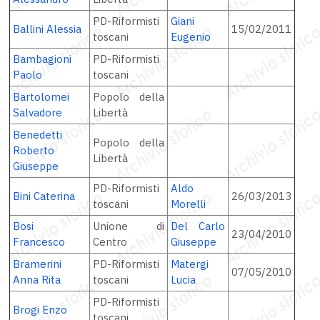
PD-Riformisti
Giani
Ballini Alessia
15/02/2011
toscani
Eugenio
Bambagioni
PD-Riformisti
Paolo
toscani
Bartolomei
Popolo della
Salvadore
Libertà
Benedetti
Popolo della
Roberto
Libertà
Giuseppe
PD-Riformisti
Aldo
Bini Caterina
26/03/2013
toscani
Morelli
Bosi
Unione di
Del Carlo
23/04/2010
Francesco
Centro
Giuseppe
Bramerini
PD-Riformisti
Matergi
07/05/2010
Anna Rita
toscani
Lucia
PD-Riformisti
Brogi Enzo
toscani