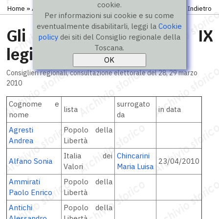
cookie.
Home
»
Archivio storico
»
Elezioni regionali
» Eletti 2010
Indietro
Per informazioni sui cookie e su come
eventualmente disabilitarli, leggi la
Cookie
Gli eletti nella IX
policy
dei siti del Consiglio regionale della
Toscana.
legislatura 2010-2015
Consiglieri regionali, consultazione elettorale del 28, 29 marzo
2010
Cognome e
surrogato
lista
in data
nome
da
Agresti
Popolo della
Andrea
Libertà
Italia dei
Chincarini
Alfano Sonia
23/04/2010
Valori
Maria Luisa
Ammirati
Popolo della
Paolo Enrico
Libertà
Antichi
Popolo della
Alessandro
Libertà