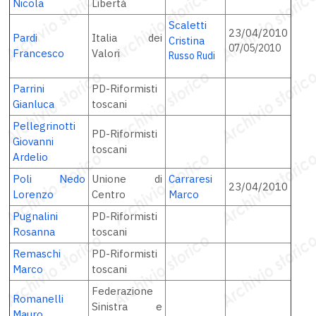
Nicola
Libertà
Scaletti
23/04/2010
Pardi
Italia dei
Cristina
07/05/2010
Francesco
Valori
Russo Rudi
Parrini
PD-Riformisti
Gianluca
toscani
Pellegrinotti
PD-Riformisti
Giovanni
toscani
Ardelio
Poli Nedo
Unione di
Carraresi
23/04/2010
Lorenzo
Centro
Marco
Pugnalini
PD-Riformisti
Rosanna
toscani
Remaschi
PD-Riformisti
Marco
toscani
Federazione
Romanelli
Sinistra e
Mauro