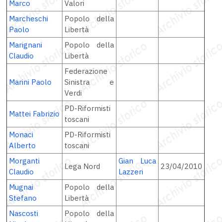
Marco
Valori
Marcheschi
Popolo della
Paolo
Libertà
Marignani
Popolo della
Claudio
Libertà
Federazione
Marini Paolo
Sinistra e
Verdi
PD-Riformisti
Mattei Fabrizio
toscani
Monaci
PD-Riformisti
Alberto
toscani
Morganti
Gian Luca
Lega Nord
23/04/2010
Claudio
Lazzeri
Mugnai
Popolo della
Stefano
Libertà
Nascosti
Popolo della