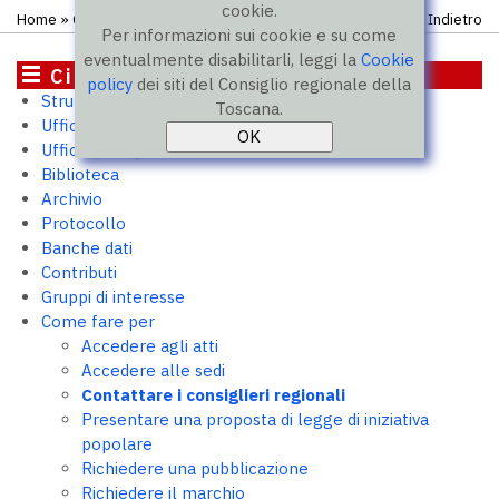
cookie.
Home
»
Come fare per
» Contattare i consiglieri regionali
Indietro
Per informazioni sui cookie e su come
eventualmente disabilitarli, leggi la
Cookie
Cittadini
policy
dei siti del Consiglio regionale della
Struttura e uffici
Toscana.
Ufficio relazioni con il pubblico
Ufficio stampa
Biblioteca
Archivio
Protocollo
Banche dati
Contributi
Gruppi di interesse
Come fare per
Accedere agli atti
Accedere alle sedi
Contattare i consiglieri regionali
Presentare una proposta di legge di iniziativa
popolare
Richiedere una pubblicazione
Richiedere il marchio