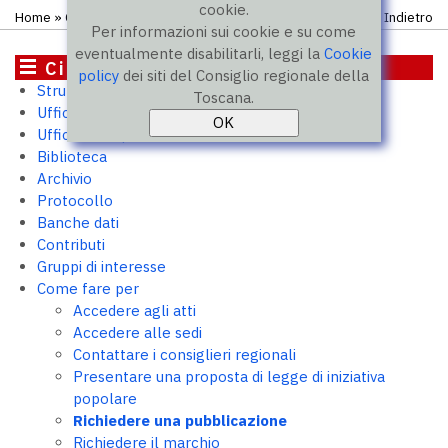
cookie.
Home
»
Come fare per
» Richiedere una pubblicazione
Indietro
Per informazioni sui cookie e su come
eventualmente disabilitarli, leggi la
Cookie
Cittadini
policy
dei siti del Consiglio regionale della
Struttura e uffici
Toscana.
Ufficio relazioni con il pubblico
Ufficio stampa
Biblioteca
Archivio
Protocollo
Banche dati
Contributi
Gruppi di interesse
Come fare per
Accedere agli atti
Accedere alle sedi
Contattare i consiglieri regionali
Presentare una proposta di legge di iniziativa
popolare
Richiedere una pubblicazione
Richiedere il marchio