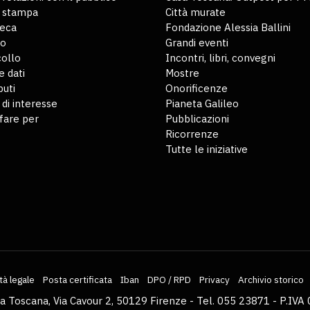
o stampa
Città murate
teca
Fondazione Alessia Ballini
io
Grandi eventi
ollo
Incontri, libri, convegni
 dati
Mostre
buti
Onorificenze
 di interesse
Pianeta Galileo
fare per
Pubblicazioni
Ricorrenze
Tutte le iniziative
tà legale
Posta certificata
Iban
DPO / RPD
Privacy
Archivio storico
la Toscana, Via Cavour 2, 50129 Firenze - Tel. 055 23871 - P.I