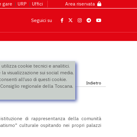
 e gare
|
URP
|
Uffici
Area riservata
Seguici su
utilizza cookie tecnici e analitici.
 la visualizzazione sui social media.
nsenti all’uso di questi cookie.
Indietro
l Consiglio regionale della Toscana.
istituzione di rappresentanza della comunità
atismo" culturale ospitando nei propri palazzi