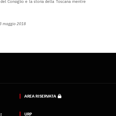
e del Consiglio e la storia della Toscana mentre
 3 maggio 2018
AREA RISERVATA
URP
MI