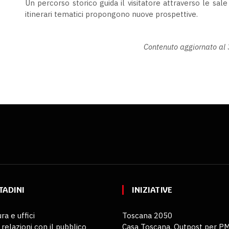
Un percorso storico guida il visitatore attraverso le sal
itinerari tematici propongono nuove prospettive.
Contenuto aggiornato al
TADINI
INIZIATIVE
ra e uffici
Toscana 2050
 relazioni con il pubblico
Casa Toscana. Outpost per P