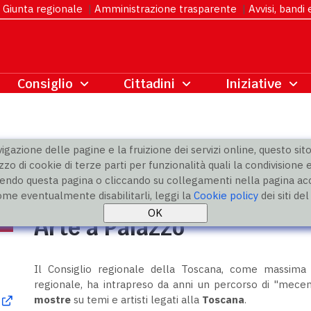
Giunta regionale
|
Amministrazione trasparente
|
Avvisi, bandi
gazione delle pagine e la fruizione dei servizi online, questo sito 
zzo di cookie di terze parti per funzionalità quali la condivisione e
ndo questa pagina o cliccando su collegamenti nella pagina acco
ome eventualmente disabilitarli, leggi la
Cookie policy
dei siti de
Arte a Palazzo
Il Consiglio regionale della Toscana, come massima 
regionale, ha intrapreso da anni un percorso di "mecen
mostre
su temi e artisti legati alla
Toscana
.