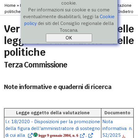
cookie.
Home
»
Leggi atti documenti
»
Verifica attuazione leggi e valutazione
Per informazioni sui cookie e su come
politiche
»
Commissioni
» Terza Commissione
Indietro
eventualmente disabilitarli, leggi la
Cookie
policy
dei siti del Consiglio regionale della
Verifica di attuazione delle
Toscana.
leggi e valutazione delle
politiche
Terza Commissione
Note informative e quaderni di ricerca
Legge oggetto della valutazione
Documento
l.r. 18/2020 - Disposizioni per la promozione
Nota
della figura dell'amministratore di sostegno
informativa n.
di cui alla
52/2025
legge 9 gennaio 2004, n. 6
.