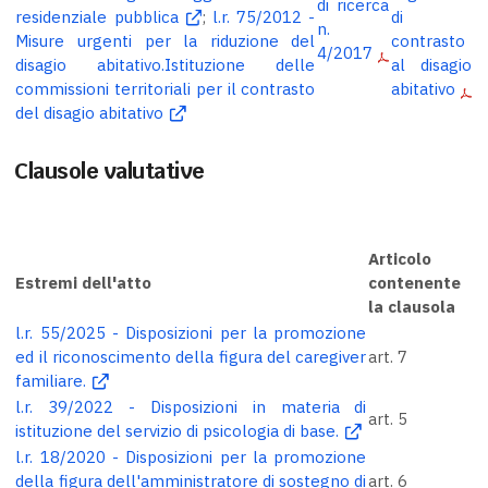
di ricerca
residenziale pubblica
;
l.r. 75/2012 -
di
n.
Misure urgenti per la riduzione del
contrasto
4/2017
disagio abitativo.Istituzione delle
al disagio
commissioni territoriali per il contrasto
abitativo
del disagio abitativo
Clausole valutative
Articolo
Estremi dell'atto
contenente
la clausola
l.r. 55/2025 - Disposizioni per la promozione
ed il riconoscimento della figura del caregiver
art. 7
familiare.
l.r. 39/2022 - Disposizioni in materia di
art. 5
istituzione del servizio di psicologia di base.
l.r. 18/2020 - Disposizioni per la promozione
della figura dell'amministratore di sostegno di
art. 6