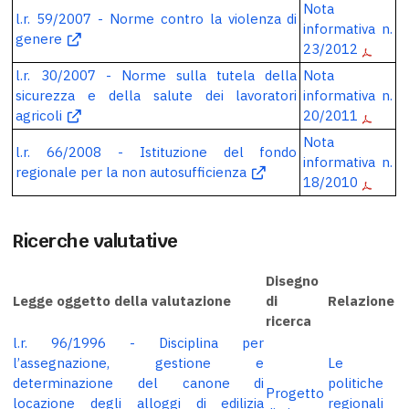
Nota
l.r. 59/2007 - Norme contro la violenza di
informativa n.
genere
23/2012
l.r. 30/2007 - Norme sulla tutela della
Nota
sicurezza e della salute dei lavoratori
informativa n.
agricoli
20/2011
Nota
l.r. 66/2008 - Istituzione del fondo
informativa n.
regionale per la non autosufficienza
18/2010
Ricerche valutative
Disegno
Legge oggetto della valutazione
di
Relazione
ricerca
l.r. 96/1996 - Disciplina per
l’assegnazione, gestione e
Le
determinazione del canone di
politiche
Progetto
locazione degli alloggi di edilizia
regionali