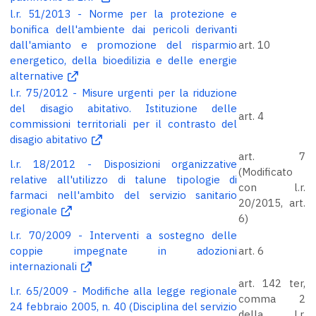
l.r. 51/2013 - Norme per la protezione e
bonifica dell'ambiente dai pericoli derivanti
dall'amianto e promozione del risparmio
art. 10
energetico, della bioedilizia e delle energie
alternative
l.r. 75/2012 - Misure urgenti per la riduzione
del disagio abitativo. Istituzione delle
art. 4
commissioni territoriali per il contrasto del
disagio abitativo
art. 7
l.r. 18/2012 - Disposizioni organizzative
(Modificato
relative all'utilizzo di talune tipologie di
con l.r.
farmaci nell'ambito del servizio sanitario
20/2015, art.
regionale
6)
l.r. 70/2009 - Interventi a sostegno delle
coppie impegnate in adozioni
art. 6
internazionali
art. 142 ter,
l.r. 65/2009 - Modifiche alla legge regionale
comma 2
24 febbraio 2005, n. 40 (Disciplina del servizio
della l.r.