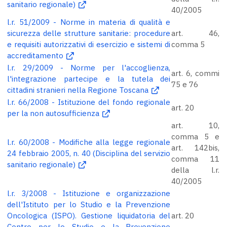
sanitario regionale)
40/2005
l.r. 51/2009 - Norme in materia di qualità e
sicurezza delle strutture sanitarie: procedure
art. 46,
e requisiti autorizzativi di esercizio e sistemi di
comma 5
accreditamento
l.r. 29/2009 - Norme per l'accoglienza,
art. 6, commi
l'integrazione partecipe e la tutela dei
75 e 76
cittadini stranieri nella Regione Toscana
l.r. 66/2008 - Istituzione del fondo regionale
art. 20
per la non autosufficienza
art. 10,
comma 5 e
l.r. 60/2008 - Modifiche alla legge regionale
art. 142bis,
24 febbraio 2005, n. 40 (Disciplina del servizio
comma 11
sanitario regionale)
della l.r.
40/2005
l.r. 3/2008 - Istituzione e organizzazione
dell'Istituto per lo Studio e la Prevenzione
Oncologica (ISPO). Gestione liquidatoria del
art. 20
Centro per lo Studio e la Prevenzione