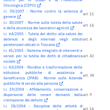
Oncologica (CSPO)
l.r. 59/2007 - Norme contro la violenza di
art. 11
genere
l.r. 30/2007 - Norme sulla tutela della salute
art. 16
e della sicurezza dei lavoratori agricoli
l.r. 64/2005 - Tutela del diritto alla salute dei
detenuti e degli internati negli istituti
art. 4
penitenziari ubicati in Toscana
l.r. 41/2005 - Sistema integrato di interventi e
servizi per la tutela dei diritti di cittadinanza
art. 42
sociale
l.r. 43/2004 - Riordino e trasformazione delle
istituzioni pubbliche di assistenza e
art. 34
beneficenza (IPAB) . Norme sulle Aziende
pubbliche di servizi alla persona
l.r. 29/2004 - Affidamento, conservazione e
dispersione delle ceneri derivanti dalla
art. 9
cremazione dei defunti
l.r. 28/2004 - Disciplina delle attività di
art. 16