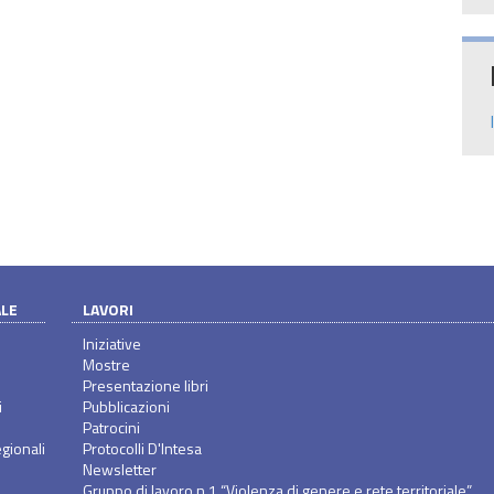
ALE
LAVORI
Iniziative
Mostre
Presentazione libri
i
Pubblicazioni
Patrocini
gionali
Protocolli D'Intesa
Newsletter
Gruppo di lavoro n.1 “Violenza di genere e rete territoriale”