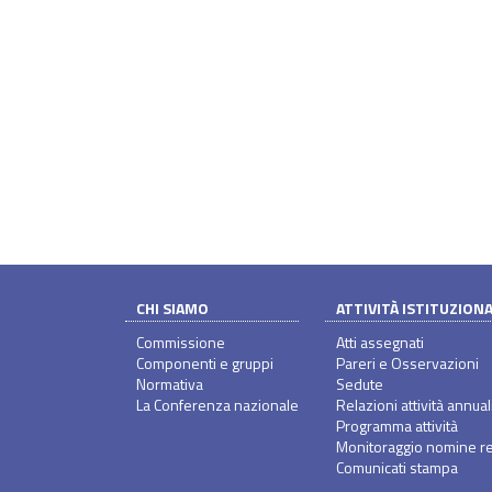
CHI SIAMO
ATTIVITÀ ISTITUZION
Commissione
Atti assegnati
Componenti e gruppi
Pareri e Osservazioni
Normativa
Sedute
La Conferenza nazionale
Relazioni attività annual
Programma attività
Monitoraggio nomine re
Comunicati stampa