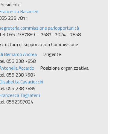
Presidente
Francesca Basanieri
055 238 7811
segreteria commissione pariopportunità
Tel. 055 2387889 - 7687- 7024 - 7858
Struttura di supporto alla Commissione
Di Bernardo Andrea
Dirigente
tel. 055 238 7858
Antonella Accardo
Posizione organizzativa
tel. 055 238 7687
Elisabetta Cavaciocchi
tel. 055 238 7889
Francesca Tagliaferri
tel. 0552387024