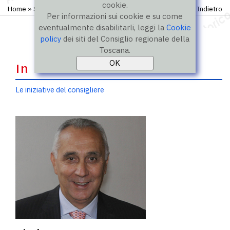
cookie.
Home
»
Storico
»
IX legislatura
»
Consiglieri
Indietro
Per informazioni sui cookie e su come
eventualmente disabilitarli, leggi la
Cookie
policy
dei siti del Consiglio regionale della
Toscana.
In evidenza
Le iniziative del consigliere