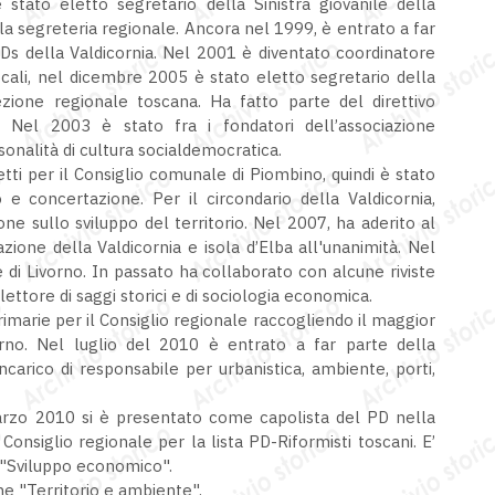
tato eletto segretario della Sinistra giovanile della
lla segreteria regionale. Ancora nel 1999, è entrato a far
 Ds della Valdicornia. Nel 2001 è diventato coordinatore
ocali, nel dicembre 2005 è stato eletto segretario della
zione regionale toscana. Ha fatto parte del direttivo
e. Nel 2003 è stato fra i fondatori dell’associazione
sonalità di cultura socialdemocratica.
etti per il Consiglio comunale di Piombino, quindi è stato
 e concertazione. Per il circondario della Valdicornia,
one sullo sviluppo del territorio. Nel 2007, ha aderito al
zione della Valdicornia e isola d’Elba all'unanimità. Nel
e di Livorno. In passato ha collaborato con alcune riviste
 lettore di saggi storici e di sociologia economica.
imarie per il Consiglio regionale raccogliendo il maggior
orno. Nel luglio del 2010 è entrato a far parte della
carico di responsabile per urbanistica, ambiente, porti,
marzo 2010 si è presentato come capolista del PD nella
 Consiglio regionale per la lista PD-Riformisti toscani. E’
"Sviluppo economico".
e "Territorio e ambiente".