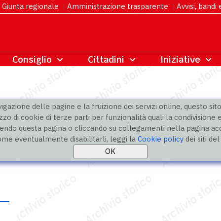
Giunta regionale
|
Amministrazione trasparente
|
Avvisi, bandi
gazione delle pagine e la fruizione dei servizi online, questo sito 
zzo di cookie di terze parti per funzionalità quali la condivisione e
ndo questa pagina o cliccando su collegamenti nella pagina acco
ome eventualmente disabilitarli, leggi la
Cookie policy
dei siti de