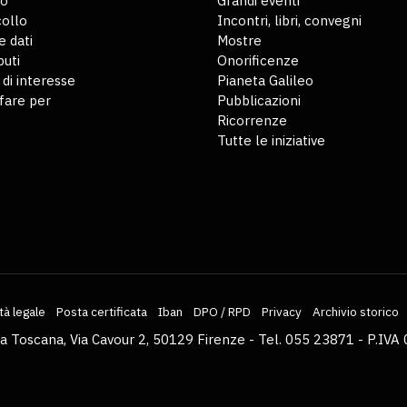
io
Grandi eventi
ollo
Incontri, libri, convegni
 dati
Mostre
buti
Onorificenze
 di interesse
Pianeta Galileo
fare per
Pubblicazioni
Ricorrenze
Tutte le iniziative
tà legale
Posta certificata
Iban
DPO / RPD
Privacy
Archivio storico
la Toscana, Via Cavour 2, 50129 Firenze - Tel. 055 23871 - P.I