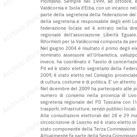
Piombino. Sempre nel 1999, ad ottobre, è s
Valdicornia e Isola d’Elba, con un incarico ne
parte della segreteria della federazione dei
della segreteria e responsabile degli enti L
federazione locale ed è entrato nella dire
regionale dell’associazione Libertà Egual
Riformisti per la Valdicornia composta da per
Nel giugno 2004 è risultato il primo degli el
nominato assessore all’Urbanistica, sviluppo
invece, ha coordinato il Tavolo di concertazi
Pd ed è stato eletto segretario della Federa
2009, è stato eletto nel Consiglio provincial
di cultura, costume e di politica. E’ un attento
Nel dicembre del 2009 ha partecipato alle pr
numero di consensi nella provincia di Liv
segreteria regionale del PD Toscana con l'in
trasporti, infrastrutture, servizi pubblici locali.
Alle consultazioni elettorali del 28 e 29 
circoscrizione di Livorno ed è stato eletto in
stato componente della Terza Commissione 
Attualmente fa parte della Sesta Commission