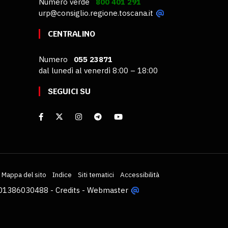
Numero verde
800 401 291
urp@consiglio.regione.toscana.it
CENTRALINO
Numero
055 23871
dal lunedì al venerdì 8:00 – 18:00
SEGUICI SU
Mappa del sito
Indice
Siti tematici
Accessibilità
VA 01386030488 -
Credits
-
Webmaster